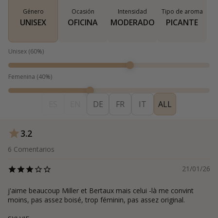
Género
Ocasión
Intensidad
Tipo de aroma
UNISEX
OFICINA
MODERADO
PICANTE
Unisex
(
60
%)
Femenina
(
40
%)
ES
EN
DE
FR
IT
ALL
3.2
6
Comentarios
21/01/26
j'aime beaucoup Miller et Bertaux mais celui -là me convint
moins, pas assez boisé, trop féminin, pas assez original.