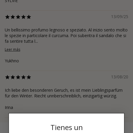
SYLVIE
13/09/25
Un bellissimo profumo legnoso e speziato. Al inizio sento molto
le spezie in particolare il curcuma. Poi subentra il sandalo che si
fa sentire tutta l...
Leer más
Yukhno
13/08/20
Ich liebe den besonderen Geruch, es ist mein Lieblingsparfüm
für den Winter. Riecht unnberschreiblich, einzigartig würzig.
Irina
Tienes un