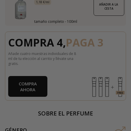
1,18 €/ml
AÑADIR A LA 
CESTA
tamaño completo - 100ml
COMPRA 4,
PAGA 3
Añade cuatro muestras individuales de 8
ml de tu elección al carrito y llévate una
gratis.
COMPRA
AHORA
SOBRE EL PERFUME
GÉNERO