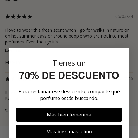
05/03/24
I love to wear this fresh scent when I go for walks in nature or
on hot summer days or around people who are not into most
perfumes. Even though it's ...
Leer más
Tienes un
Maryam
70% DE DESCUENTO
26/07/20
Para reclamar ese descuento, comparte qué
Rilassante, fresco, pulito, il sentore del fico è dominante.
perfume estás buscando.
Peccato duri molto poco sulla mia pelle.
Sara
Más bien femenina
Más bien masculino