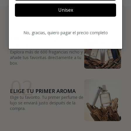
Unisex
3 PASOS PARA HACERTE MIEMBRO
01
No, gracias, quiero pagar el precio completo
ENCUENTRA LO QUE TE
GUSTA
Explora más de 600 fragancias nicho y
añade tus favoritas directamente a tu
box.
02
ELIGE TU PRIMER AROMA
Elige tu favorito. Tu primer perfume de
lujo se enviará justo después de la
compra.