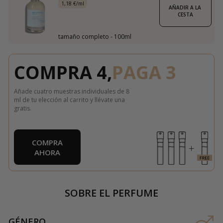
1,18 €/ml
AÑADIR A LA 
CESTA
tamaño completo - 100ml
COMPRA 4,
PAGA 3
Añade cuatro muestras individuales de 8
ml de tu elección al carrito y llévate una
gratis.
COMPRA
AHORA
SOBRE EL PERFUME
GÉNERO