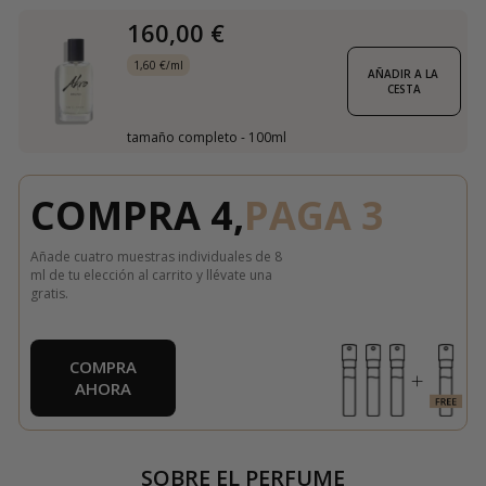
160,00 €
1,60 €/ml
AÑADIR A LA 
CESTA
tamaño completo - 100ml
COMPRA 4,
PAGA 3
Añade cuatro muestras individuales de 8
ml de tu elección al carrito y llévate una
gratis.
COMPRA
AHORA
SOBRE EL PERFUME