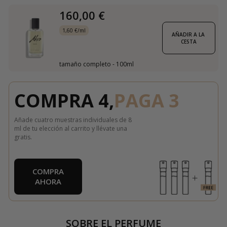
160,00 €
1,60 €/ml
AÑADIR A LA 
CESTA
tamaño completo - 100ml
COMPRA 4,
PAGA 3
Añade cuatro muestras individuales de 8
ml de tu elección al carrito y llévate una
gratis.
COMPRA
AHORA
SOBRE EL PERFUME