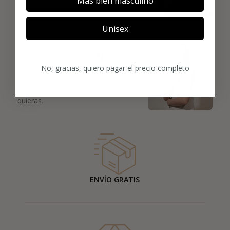
Más bien masculino
Unisex
03
DESCUBRE ALGO NUEVO
No, gracias, quiero pagar el precio completo
CADA MES
Cada mes, un nuevo perfume original
de 8 ml. Pausa o cancela cuando
quieras.
ENVÍO GRATIS