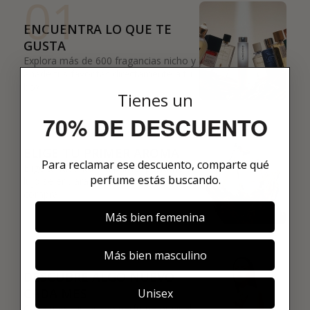
01
ENCUENTRA LO QUE TE
GUSTA
Explora más de 600 fragancias nicho y
añade tus favoritas directamente a tu
box.
Tienes un
02
70% DE DESCUENTO
ELIGE TU PRIMER AROMA
Para reclamar ese descuento, comparte qué
Elige tu favorito. Tu primer perfume de
perfume estás buscando.
lujo se enviará justo después de la
compra.
Más bien femenina
03
Más bien masculino
DESCUBRE ALGO NUEVO
CADA MES
Unisex
Cada mes, un nuevo perfume original