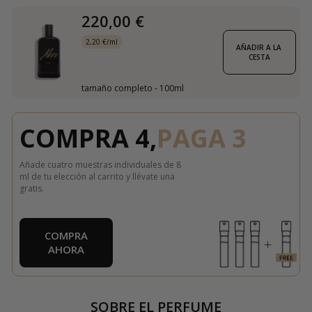
220,00 €
2,20 €/ml
AÑADIR A LA 
CESTA
tamaño completo - 100ml
COMPRA 4,
PAGA 3
Añade cuatro muestras individuales de 8
ml de tu elección al carrito y llévate una
gratis.
COMPRA
AHORA
SOBRE EL PERFUME