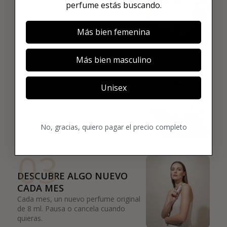
perfume estás buscando.
GUSTA
Explora más de 600 fragancias nicho y
añade tus favoritas directamente a tu
Más bien femenina
box.
Más bien masculino
02
ELIGE TU PRIMER AROMA
Unisex
Elige tu favorito. Tu primer perfume de
lujo se enviará justo después de la
compra.
No, gracias, quiero pagar el precio completo
03
DESCUBRE ALGO NUEVO
CADA MES
Cada mes, un nuevo perfume original
de 8 ml. Pausa o cancela cuando
quieras.