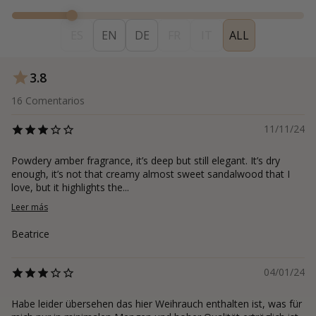
ES
EN
DE
FR
IT
ALL
3.8
16
Comentarios
11/11/24
Powdery amber fragrance, it’s deep but still elegant. It’s dry
enough, it’s not that creamy almost sweet sandalwood that I
love, but it highlights the...
Leer más
Beatrice
04/01/24
Habe leider übersehen das hier Weihrauch enthalten ist, was für