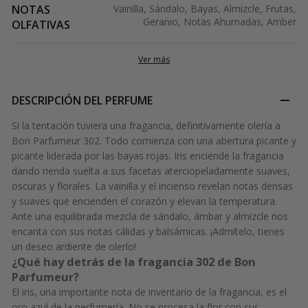
NOTAS
Vainilla, Sándalo, Bayas, Almizcle, Frutas,
Geranio, Notas Ahumadas, Amber
OLFATIVAS
Ver más
DESCRIPCIÓN DEL PERFUME
Si la tentación tuviera una fragancia, definitivamente olería a
Bon Parfumeur 302. Todo comienza con una abertura picante y
picante liderada por las bayas rojas. Iris enciende la fragancia
dando rienda suelta a sus facetas aterciopeladamente suaves,
oscuras y florales. La vainilla y el incienso revelan notas densas
y suaves que encienden el corazón y elevan la temperatura.
Ante una equilibrada mezcla de sándalo, ámbar y almizcle nos
encanta con sus notas cálidas y balsámicas. ¡Admítelo, tienes
un deseo ardiente de olerlo!
¿Qué hay detrás de la fragancia 302 de Bon
Parfumeur?
El iris, una importante nota de inventario de la fragancia, es el
oro azul de la perfumería. No se procesa la flor con sus