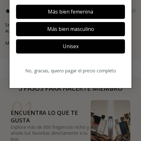
16/12/21
Más bien femenina
Sehr angenehmer, klassisch frischer Durft der nicht zu
Más bien masculino
aufdringlich wirkt. Gefällt mir wirklich gut.
Marvin
Unisex
No, gracias, quiero pagar el precio completo
3 PASOS PARA HACERTE MIEMBRO
01
ENCUENTRA LO QUE TE
GUSTA
Explora más de 600 fragancias nicho y
añade tus favoritas directamente a tu
box.