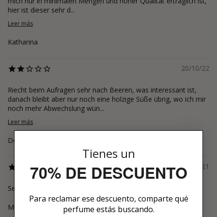
mich nur in minimalen Mengen und hoher Qualität erträglich ist,
hier ist dieser sehr d...
Leer más
Katharina
20/10/22
Riecht beim Aufragen sehr nach Beeren, was interessant ist,
danach bleibt aber nur noch eine holzige Süße übrig, wo ich mir
noch mehr Abwechslung wün...
Leer más
Doris
Tienes un
70% DE DESCUENTO
20/12/21
Sehr angenehmer Duft. Bin sehr angetan!
Para reclamar ese descuento, comparte qué
Marvin
perfume estás buscando.