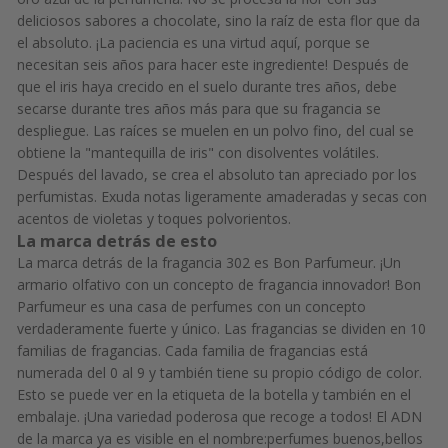
deliciosos sabores a chocolate, sino la raíz de esta flor que da
el absoluto. ¡La paciencia es una virtud aquí, porque se
necesitan seis años para hacer este ingrediente! Después de
que el iris haya crecido en el suelo durante tres años, debe
secarse durante tres años más para que su fragancia se
despliegue. Las raíces se muelen en un polvo fino, del cual se
obtiene la "mantequilla de iris" con disolventes volátiles.
Después del lavado, se crea el absoluto tan apreciado por los
perfumistas. Exuda notas ligeramente amaderadas y secas con
acentos de violetas y toques polvorientos.
La marca detrás de esto
La marca detrás de la fragancia 302 es Bon Parfumeur. ¡Un
armario olfativo con un concepto de fragancia innovador! Bon
Parfumeur es una casa de perfumes con un concepto
verdaderamente fuerte y único. Las fragancias se dividen en 10
familias de fragancias. Cada familia de fragancias está
numerada del 0 al 9 y también tiene su propio código de color.
Esto se puede ver en la etiqueta de la botella y también en el
embalaje.
¡Una variedad poderosa que recoge a todos!
El ADN
de la marca ya es visible en el nombre:
perfumes buenos,
bellos