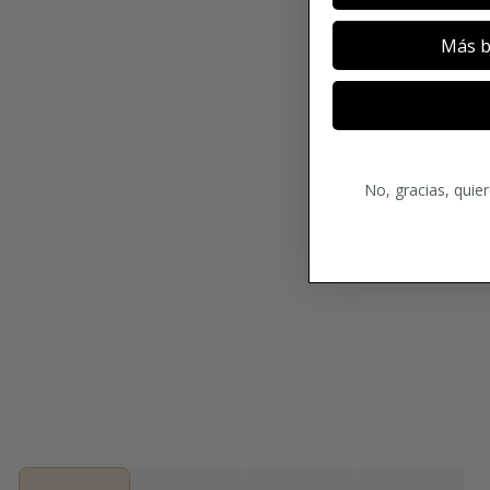
Más b
No, gracias, quie