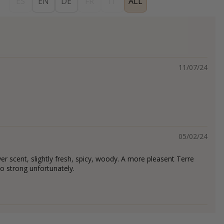
ES
EN
DE
FR
IT
ALL
11/07/24
05/02/24
ver scent, slightly fresh, spicy, woody. A more pleasent Terre
o strong unfortunately.