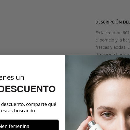
DESCRIPCIÓN DE
En la creación 601
el pomelo y la be
frescas y ácidas. E
dimensión floral a
cedro, sándalo y v
impresión.
enes un
¿Qué hay detr
La fragancia de l
 DESCUENTO
vetiver. Nos enca
acentos de pomelo
e descuento, comparte qué
verde o coriáceo. P
 estás buscando.
cortan y secan al
La marca detr
ien femenina
La marca detrás d