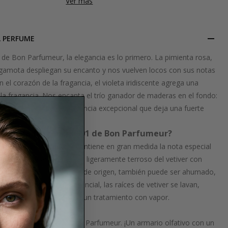
Ver más
L PERFUME
 de Bon Parfumeur, la elegancia es lo primero. La pimienta rosa,
rgamota despliegan su encanto y nos vuelven locos con sus notas
n el corazón de la fragancia, el violeta iridiscente agrega una
 la fragancia. Nos encanta el trío ganador de maderas en el fondo:
etiver. Una firma de fragancia excepcional que deja una fuerte
ás de la fragancia 601 de Bon Parfumeur?
a marca Bon Parfumeur contiene en gran medida la nota especial
nta el aroma amaderado y ligeramente terroso del vetiver con
. Dependiendo del lugar de origen, también puede ser ahumado,
ara obtener el aceite esencial, las raíces de vetiver se lavan,
 sol antes de someterse a un tratamiento con vapor.
ás de esto
e la fragancia 601 es Bon Parfumeur. ¡Un armario olfativo con un