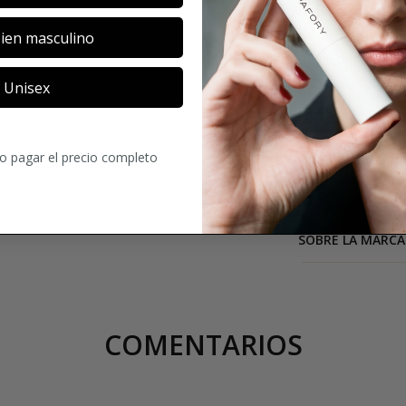
concepto de fraga
concepto verdadera
ien masculino
fragancias. Cada f
propio código de c
Unisex
embalaje.
¡Una va
visible en el nomb
cosas bien hechas 
ro pagar el precio completo
casa Bon Parfume
fragancias de la 
SOBRE LA MARCA
COMENTARIOS