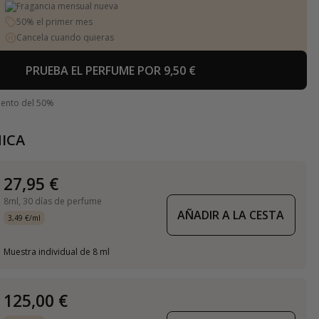
Fragancia mensual nueva
50% el primer mes
Cancela cuando quieras
PRUEBA EL PERFUME POR 9,50 €
uento del 50%
ICA
27,95 €
8ml,
30 días de perfume
AÑADIR A LA CESTA
3,49 €/ml
Muestra individual de 8 ml
125,00 €