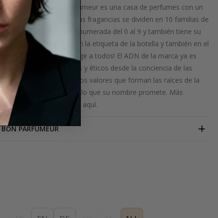
ncia innovador! Bon Parfumeur es una casa de perfumes con un
mente fuerte y único. Las fragancias se dividen en 10 familias de
amilia de fragancias está numerada del 0 al 9 y también tiene su
olor. Esto se puede ver en la etiqueta de la botella y también en el
riedad poderosa que recoge a todos!
El ADN de la marca ya es
re:
perfumes buenos,
bellos y éticos desde la conciencia de las
y con la transparencia y los valores que forman las raíces de la
ur.
Una perfumería que
lt, lo que su nombre promete. Más
marca se pueden encontrar
aquí.
BON PARFUMEUR