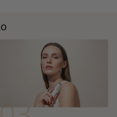
RO
03