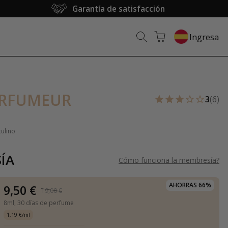
Garantía de satisfacción
Ingresa
ARFUMEUR
3
(6)
culino
ÍA
Cómo funciona la membresía
?
AHORRAS 66%
9,50 €
19,00 €
8ml,
30 días de perfume
1,19 €/ml