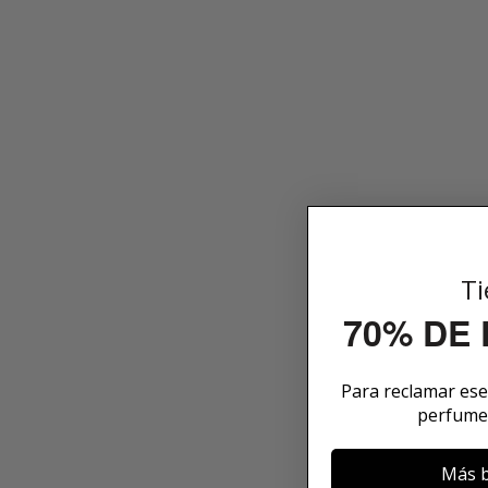
Ti
70% DE
Para reclamar es
perfume
Más b