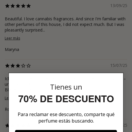
13/09/25
Beautiful. I love cannabis fragrances. And since I'm familiar with
other perfumes of this house, I did not expect much. But I was
pleasantly surprised...
Leer más
Maryna
15/07/25
Ich habe gezielt nach einem außergewöhnlichen Duft gesucht –
und GREEN 368C ist definitiv kein Mainstream. Die Noten von
Tienes un
Blättern und Kaffee sind inte...
70% DE DESCUENTO
Leer más
Robinson
Para reclamar ese descuento, comparte qué
perfume estás buscando.
28/02/25