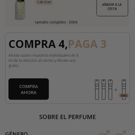
1,96 €/ml
AÑADIR A LA 
CESTA
tamaño completo - 50ml
COMPRA 4,
PAGA 3
Añade cuatro muestras individuales de 8
ml de tu elección al carrito y llévate una
gratis.
COMPRA
AHORA
SOBRE EL PERFUME
GÉNERO