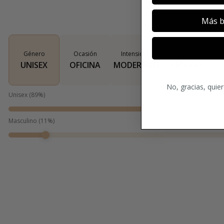
Más b
Género
Ocasión
Intensidad
Tipo de aroma
UNISEX
OFICINA
MODERADO
LEÑOSO
No, gracias, quie
Unisex
(
89
%)
Masculino
(
11
%)