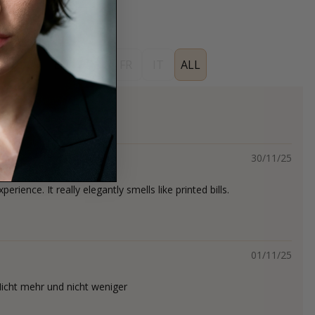
ES
EN
DE
FR
IT
ALL
s
30/11/25
perience. It really elegantly smells like printed bills.
01/11/25
 Nicht mehr und nicht weniger