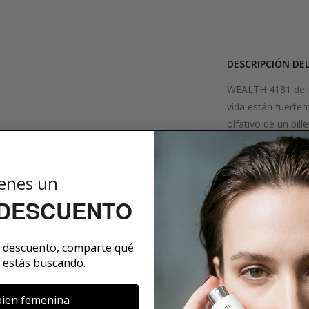
DESCRIPCIÓN DE
WEALTH 4181 de P
vida están fuertem
olfativo de un bil
usuario en una nub
la nota de salida, 
fondo de sándalo y
enes un
WEALTH 4181 es ide
 DESCUENTO
clásica y elegante
SOBRE LA MARCA
e descuento, comparte qué
 estás buscando.
ien femenina