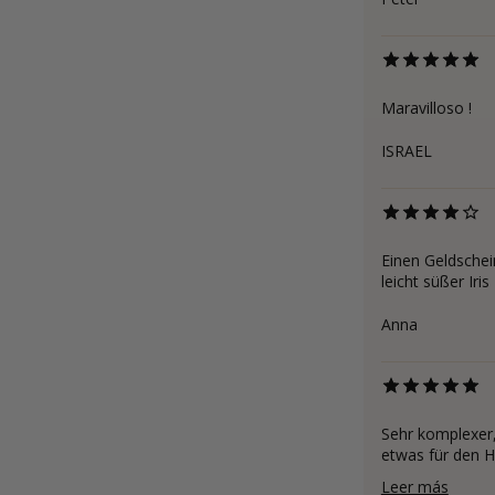
Maravilloso !
ISRAEL
Einen Geldschei
leicht süßer Iri
Anna
Sehr komplexer, 
etwas für den He
Leer más