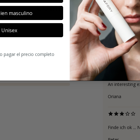
COMENTARIOS
ien masculino
Unisex
4.1
ro pagar el precio completo
13
Comentario
An interesting ex
Oriana
Finde ich ok ...
Peter