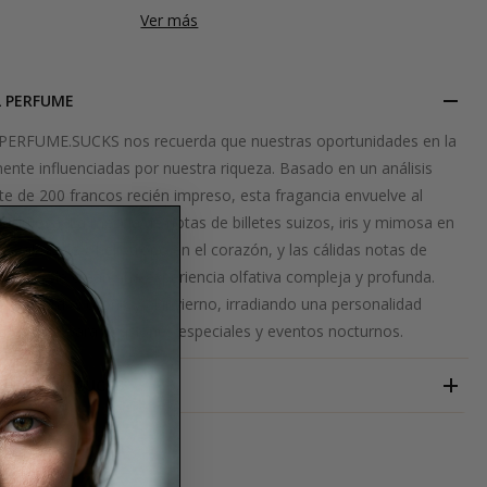
Ver más
L PERFUME
ERFUME.SUCKS nos recuerda que nuestras oportunidades en la
ente influenciadas por nuestra riqueza. Basado en un análisis
lete de 200 francos recién impreso, esta fragancia envuelve al
e lujosa. La mezcla de notas de billetes suizos, iris y mimosa en
iris, almizcle y heliotropo en el corazón, y las cálidas notas de
 almizcle crean una experiencia olfativa compleja y profunda.
al para el otoño y el invierno, irradiando una personalidad
, perfecta para ocasiones especiales y eventos nocturnos.
PERFUME.SUCKS