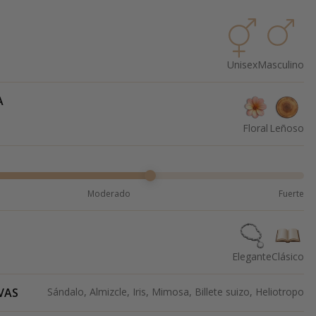
Unisex
Masculino
A
Floral
Leñoso
Moderado
Fuerte
Elegante
Clásico
VAS
Sándalo, Almizcle, Iris, Mimosa, Billete suizo, Heliotropo