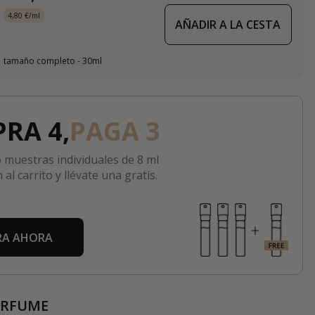
4,80 €/ml
AÑADIR A LA CESTA
tamaño completo - 30ml
RA 4,
PAGA 3
 muestras individuales de 8 ml
 al carrito y llévate una gratis.
A AHORA
ERFUME