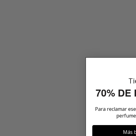
Ti
70% DE
Para reclamar es
perfume
Más b