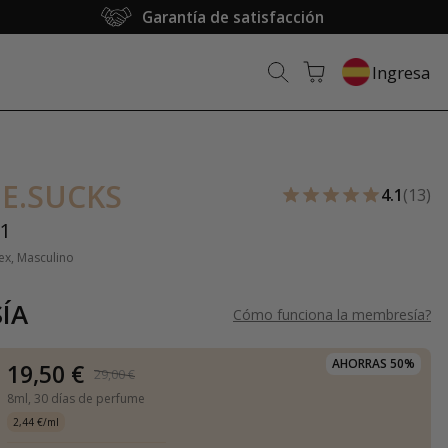
Garantía de satisfacción
Ingresa
E.SUCKS
4.1
(13)
1
ex, Masculino
ÍA
Cómo funciona la membresía
?
AHORRAS 50%
19,50 €
29,00 €
8ml,
30 días de perfume
2,44 €/ml