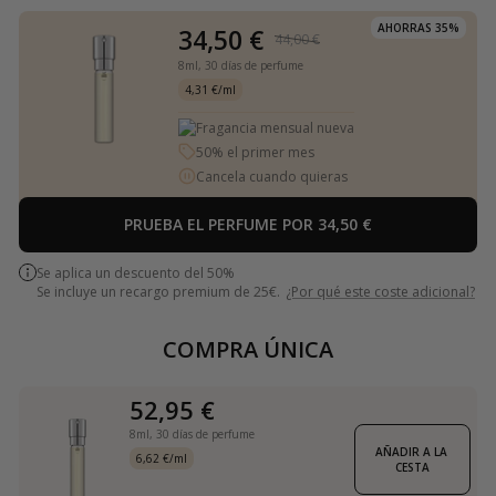
AHORRAS 35%
34,50 €
44,00 €
8ml,
30 días de perfume
4,31 €/ml
Fragancia mensual nueva
50% el primer mes
Cancela cuando quieras
PRUEBA EL PERFUME POR 34,50 €
Se aplica un descuento del 50%
Se incluye un recargo premium de 25€.
¿Por qué este coste adicional?
COMPRA ÚNICA
52,95 €
8ml,
30 días de perfume
AÑADIR A LA 
6,62 €/ml
CESTA