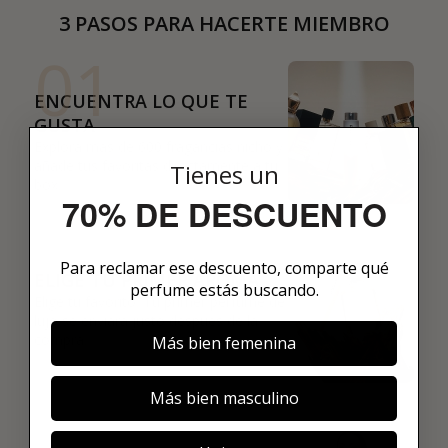
3 PASOS PARA HACERTE MIEMBRO
01
ENCUENTRA LO QUE TE
GUSTA
Explora más de 600 fragancias nicho y
añade tus favoritas directamente a tu
Tienes un
box.
70% DE DESCUENTO
02
Para reclamar ese descuento, comparte qué
ELIGE TU PRIMER AROMA
perfume estás buscando.
Elige tu favorito. Tu primer perfume de
lujo se enviará justo después de la
compra.
Más bien femenina
Más bien masculino
03