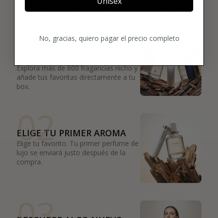
Unisex
3 PASOS PARA HACERTE MIEMBRO
01
No, gracias, quiero pagar el precio completo
ENCUENTRA LO QUE TE
GUSTA
Explora más de 600 fragancias nicho y
añade tus favoritas directamente a tu
box.
02
ELIGE TU PRIMER AROMA
Elige tu favorito. Tu primer perfume de
lujo se enviará justo después de la
compra.
03