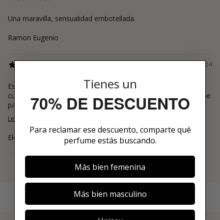
Una maravilla, sensualidad embotellada.
Ramon Eugenio
16/12/24
Tienes un
Es una fragancia dulce, riquísima. Se nota que es buena en
cuanto a la calidad de los elementos que usa. Sinceramente me
70% DE DESCUENTO
parece un olor súper especial...
Leer más
Para reclamar ese descuento, comparte qué
Elena
perfume estás buscando.
Más bien femenina
Ver más
Más bien masculino