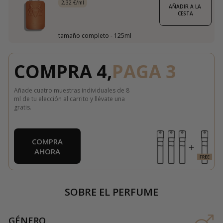
2,32 €/ml
AÑADIR A LA 
CESTA
tamaño completo - 125ml
COMPRA 4,
PAGA 3
Añade cuatro muestras individuales de 8
ml de tu elección al carrito y llévate una
gratis.
COMPRA
AHORA
SOBRE EL PERFUME
GÉNERO