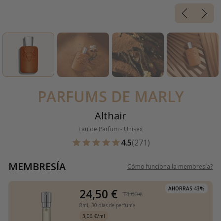
PARFUMS DE MARLY
Althair
Eau de Parfum - Unisex
4.5
(271)
MEMBRESÍA
Cómo funciona la membresía
?
AHORRAS 43%
24,50 €
34,00 €
8ml,
30 días de perfume
3,06 €/ml