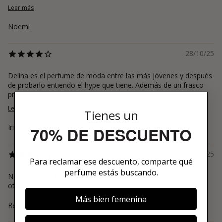
Leer más
Noemi
28/10/25
Delina es el perfume de moda entre las más jóvenes y después
de probarlo entiendo el hype que tiene. Además de un frasco
precioso y muy "Bridgerton" e...
Leer más
Tienes un
Irina
70% DE DESCUENTO
02/09/25
Para reclamar ese descuento, comparte qué
perfume estás buscando.
No soy amante de los florales, a pesar de su fama, prefiero
otras opciones.
Más bien femenina
Ramon Eugenio