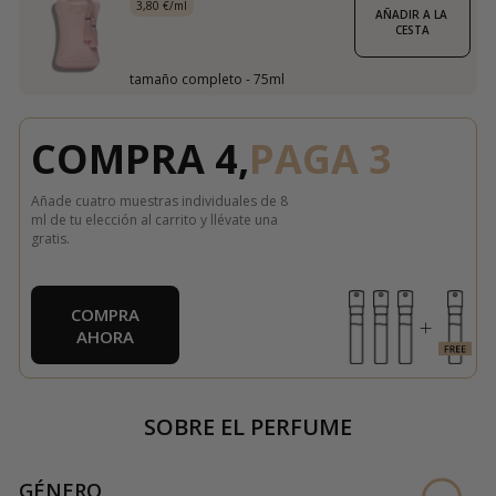
3,80 €/ml
AÑADIR A LA 
CESTA
tamaño completo - 75ml
COMPRA 4,
PAGA 3
Añade cuatro muestras individuales de 8
ml de tu elección al carrito y llévate una
gratis.
COMPRA
AHORA
SOBRE EL PERFUME
GÉNERO