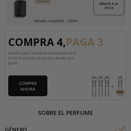
2,32 €/ml
AÑADIR A LA 
CESTA
tamaño completo - 125ml
COMPRA 4,
PAGA 3
Añade cuatro muestras individuales de 8
ml de tu elección al carrito y llévate una
gratis.
COMPRA
AHORA
SOBRE EL PERFUME
GÉNERO