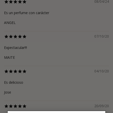
08/04/24
Es un perfume con carácter
ANGEL
07/10/20
Expectacular!!!
MAITE
04/10/20
Es delicioso
Jose
20/09/20