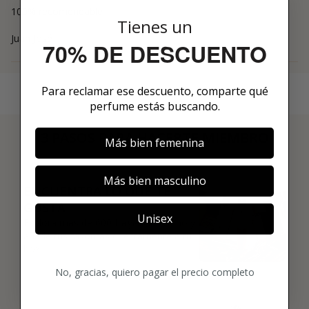
100% recomendable
Tienes un
Juan José
70% DE DESCUENTO
Para reclamar ese descuento, comparte qué
perfume estás buscando.
3 PASOS PARA HACERTE MIEMBRO
Más bien femenina
01
Más bien masculino
ENCUENTRA LO QUE TE
GUSTA
Unisex
Explora más de 600 fragancias nicho y
añade tus favoritas directamente a tu
box.
No, gracias, quiero pagar el precio completo
02