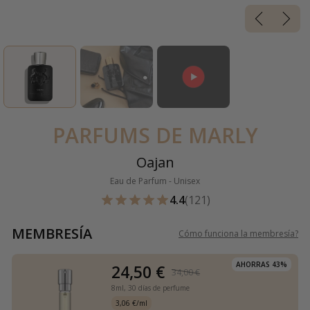
PARFUMS DE MARLY
Oajan
Eau de Parfum - Unisex
4.4
(121)
MEMBRESÍA
Cómo funciona la membresía
?
AHORRAS 43%
24,50 €
34,00 €
8ml,
30 días de perfume
3,06 €/ml