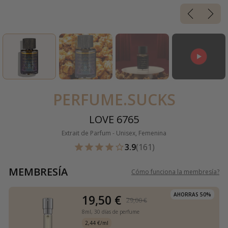
PERFUME.SUCKS
LOVE 6765
Extrait de Parfum - Unisex, Femenina
3.9
(161)
MEMBRESÍA
Cómo funciona la membresía
?
AHORRAS 50%
19,50 €
29,00 €
8ml,
30 días de perfume
2,44 €/ml