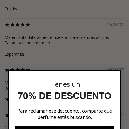
Cristina
16/04/25
Me encanta. Literalmente huele a cuando entras al cine.
Palomitas con caramelo.
Esperanza
09/02/25
Tienes un
Mi perfume favorito sin duda, me recuerda a mi niñez en el cine
los domingos
70% DE DESCUENTO
Alba
Para reclamar ese descuento, comparte qué
09/10/24
perfume estás buscando.
No es lo que esperaba. La salida me parece desagradable.