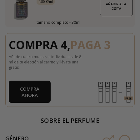
4,80 €/ml
AÑADIR A LA 
CESTA
tamaño completo - 30ml
COMPRA 4,
PAGA 3
Añade cuatro muestras individuales de 8
ml de tu elección al carrito y llévate una
gratis.
COMPRA
AHORA
SOBRE EL PERFUME
GÉNERO