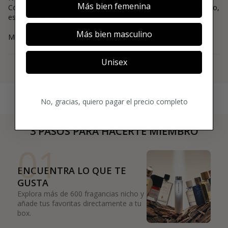
Más bien femenina
Conforme va secando mejora. Hay una nota que para mí gusto,
estropea el perfume.
Más bien masculino
Maria
Unisex
Ver más
No, gracias, quiero pagar el precio completo
3 PASOS PARA HACERTE MIEMBRO
01
ENCUENTRA LO QUE TE
GUSTA
Explora más de 600 fragancias nicho y
añade tus favoritas directamente a tu
box.