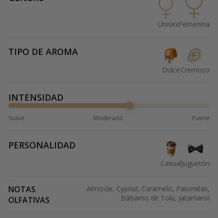
Unisex
Femenina
TIPO DE AROMA
Dulce
Cremoso
INTENSIDAD
Suave
Moderado
Fuerte
PERSONALIDAD
Casual
Juguetón
NOTAS
Almizcle, Cypriol, Caramelo, Palomitas,
Bálsamo de Tolú, Jatamansi
OLFATIVAS