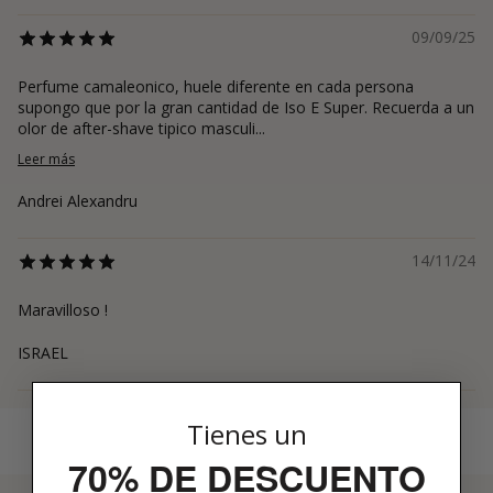
09/09/25
Perfume camaleonico, huele diferente en cada persona
supongo que por la gran cantidad de Iso E Super. Recuerda a un
olor de after-shave tipico masculi...
Leer más
Andrei Alexandru
14/11/24
Maravilloso !
ISRAEL
Tienes un
70% DE DESCUENTO