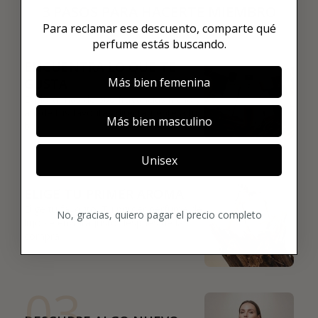
3 PASOS PARA HACERTE MIEMBRO
Para reclamar ese descuento, comparte qué
01
perfume estás buscando.
ENCUENTRA LO QUE TE
Más bien femenina
GUSTA
Explora más de 600 fragancias nicho y
añade tus favoritas directamente a tu
Más bien masculino
box.
02
Unisex
ELIGE TU PRIMER AROMA
Elige tu favorito. Tu primer perfume de
No, gracias, quiero pagar el precio completo
lujo se enviará justo después de la
compra.
03