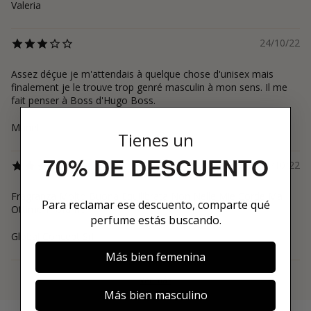
Valeria
24/10/22
Assez déçue je m'attendais à quelque chose d'unisex mais
finalement je le trouve trop genré masculin à mon sens. Il me
fait penser à Boss d'Hugo Boss.
Manel
Tienes un
70% DE DESCUENTO
11/10/22
Fragranza Molto Buona Equilibrata Non Nelle Mie Corde Ma
Para reclamar ese descuento, comparte qué
Ottimo Profumo
perfume estás buscando.
Global Concept Srl
Más bien femenina
Ver más
Más bien masculino