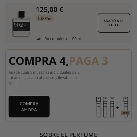
125,00 €
1,25 €/ml
AÑADIR A LA 
CESTA
tamaño completo - 100ml
COMPRA 4,
PAGA 3
Añade cuatro muestras individuales de 8
ml de tu elección al carrito y llévate una
gratis.
COMPRA
AHORA
SOBRE EL PERFUME