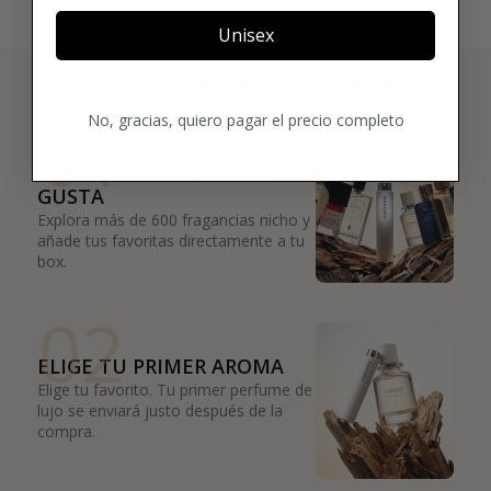
Unisex
3 PASOS PARA HACERTE MIEMBRO
01
No, gracias, quiero pagar el precio completo
ENCUENTRA LO QUE TE
GUSTA
Explora más de 600 fragancias nicho y
añade tus favoritas directamente a tu
box.
02
ELIGE TU PRIMER AROMA
Elige tu favorito. Tu primer perfume de
lujo se enviará justo después de la
compra.