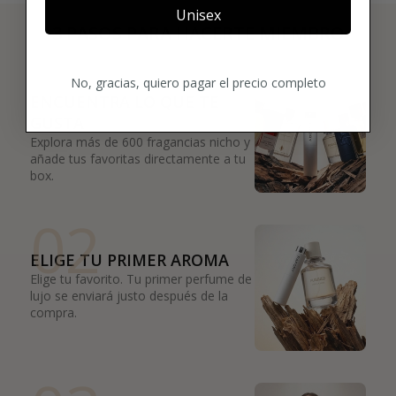
Unisex
3 PASOS PARA HACERTE MIEMBRO
01
No, gracias, quiero pagar el precio completo
ENCUENTRA LO QUE TE
GUSTA
Explora más de 600 fragancias nicho y
añade tus favoritas directamente a tu
box.
02
ELIGE TU PRIMER AROMA
Elige tu favorito. Tu primer perfume de
lujo se enviará justo después de la
compra.