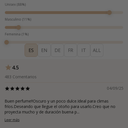
Unisex
(
88
%)
Masculino
(
11
%)
Femenina
(
1
%)
ES
EN
DE
FR
IT
ALL
4.5
483
Comentarios
04/09/25
Buen perfume!!Oscuro y un poco dulce.Ideal para climas
fríos.Deseando que llegue el otoño para usarlo.Creo que no
proyecta mucho y de duración buena p...
Leer más