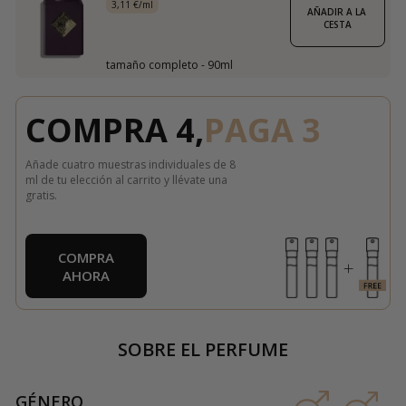
3,11 €/ml
AÑADIR A LA 
CESTA
tamaño completo - 90ml
COMPRA 4,
PAGA 3
Añade cuatro muestras individuales de 8
ml de tu elección al carrito y llévate una
gratis.
COMPRA
AHORA
SOBRE EL PERFUME
GÉNERO