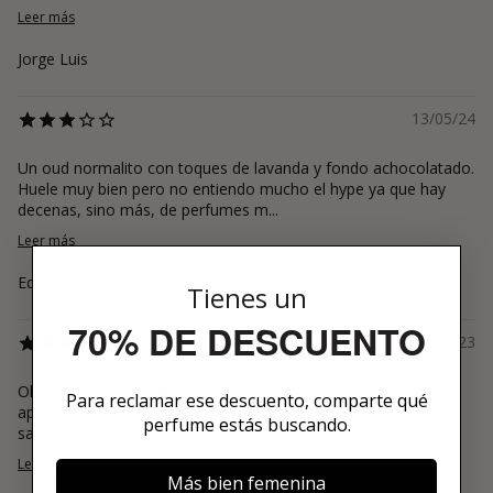
Leer más
Jorge Luis
13/05/24
Un oud normalito con toques de lavanda y fondo achocolatado.
Huele muy bien pero no entiendo mucho el hype ya que hay
decenas, sino más, de perfumes m...
Leer más
Edgar manuel
Tienes un
70% DE DESCUENTO
17/07/23
Olor amaderado del Oud es lo que más resalta, después
Para reclamar ese descuento, comparte qué
aparece un olor herbal y ligeramente mentolado, como recien
perfume estás buscando.
salido de la ducha, muy elegante y l...
Leer más
Más bien femenina