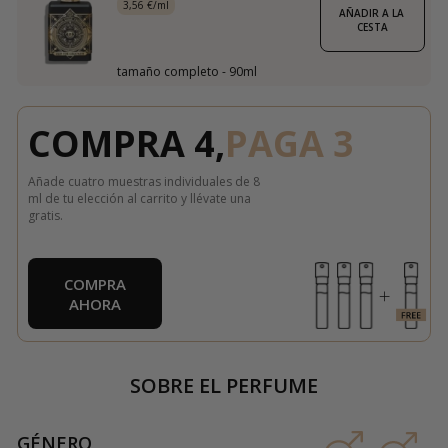
3,56 €/ml
AÑADIR A LA 
CESTA
tamaño completo - 90ml
COMPRA 4,
PAGA 3
Añade cuatro muestras individuales de 8
ml de tu elección al carrito y llévate una
gratis.
COMPRA
AHORA
SOBRE EL PERFUME
GÉNERO