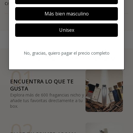
Cristina
Más bien masculino
Ver más
Unisex
No, gracias, quiero pagar el precio completo
3 PASOS PARA HACERTE MIEMBRO
01
ENCUENTRA LO QUE TE
GUSTA
Explora más de 600 fragancias nicho y
añade tus favoritas directamente a tu
box.
02