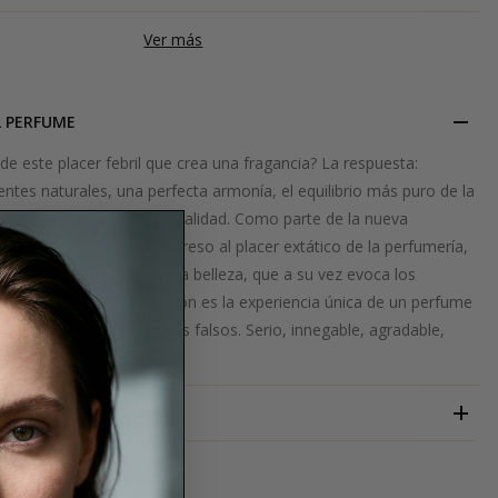
Ver más
L PERFUME
 de este placer febril que crea una fragancia? La respuesta:
entes naturales, una perfecta armonía, el equilibrio más puro de la
rmulación de la más alta calidad. Como parte de la nueva
a, Rehab promete un regreso al placer extático de la perfumería,
elicado: la percepción de la belleza, que a su vez evoca los
reciados. La rehabilitación es la experiencia única de un perfume
sis: sin trucos, sin colores falsos. Serio, innegable, agradable,
o.
INITIO