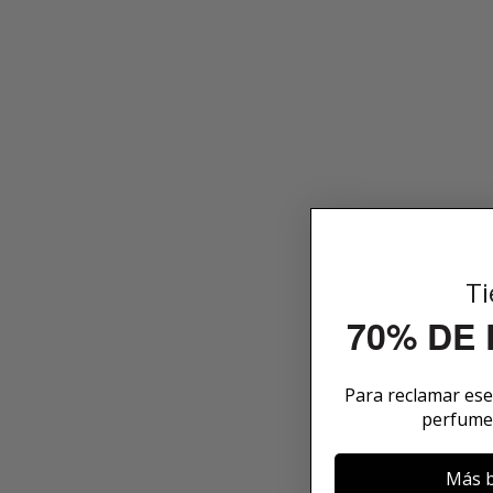
Ti
70% DE
Para reclamar es
perfume
Más b