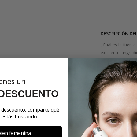
DESCRIPCIÓN DE
¿Cuál es la fuente
excelentes ingredi
perfumería y la fo
colección hedonist
al primer erecto d
enes un
sentimientos más p
 DESCUENTO
creado para el éxta
narcisista, precios
e descuento, comparte qué
SOBRE LA MARCA
 estás buscando.
ien femenina