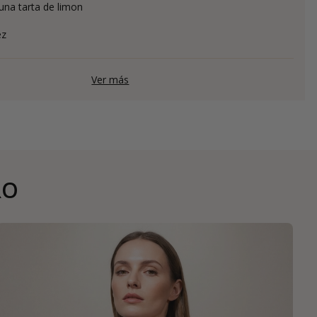
na tarta de limon
ez
Ver más
RO