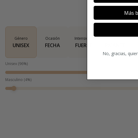
Más b
Género
Ocasión
Intensidad
Tipo de aroma
UNISEX
FECHA
FUERTE
PICANTE
No, gracias, quie
Unisex
(
96
%)
Masculino
(
4
%)