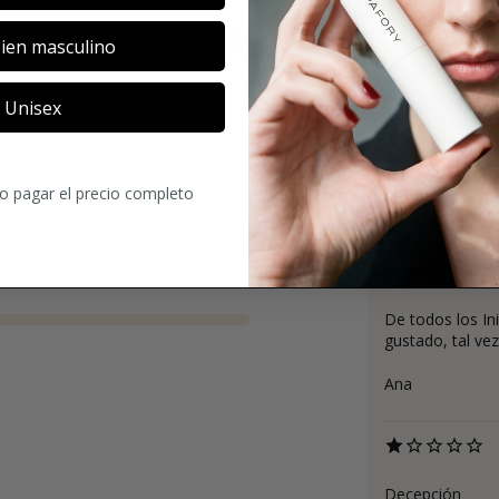
COMENTARIOS
ien masculino
Unisex
4.3
ro pagar el precio completo
208
Comentari
De todos los In
gustado, tal v
Ana
Decepción