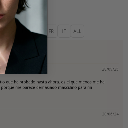
ES
EN
DE
FR
IT
ALL
os
28/09/25
itio que he probado hasta ahora, es el que menos me ha
ez porque me parece demasiado masculino para mi
28/06/24