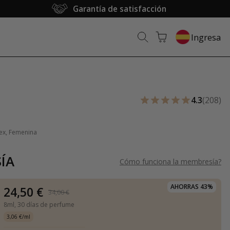
Garantía de satisfacción
Ingresa
4.3
(208)
sex, Femenina
ÍA
Cómo funciona la membresía
?
AHORRAS 43%
24,50 €
34,00 €
8ml,
30 días de perfume
3,06 €/ml