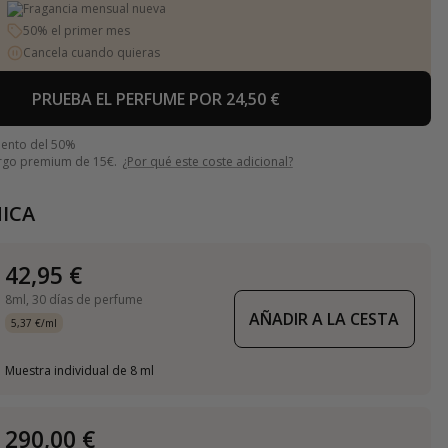
Fragancia mensual nueva
50% el primer mes
Cancela cuando quieras
PRUEBA EL PERFUME POR 24,50 €
uento del 50%
argo premium de 15€.
¿Por qué este coste adicional?
ICA
42,95 €
8ml,
30 días de perfume
AÑADIR A LA CESTA
5,37 €/ml
Muestra individual de 8 ml
290,00 €