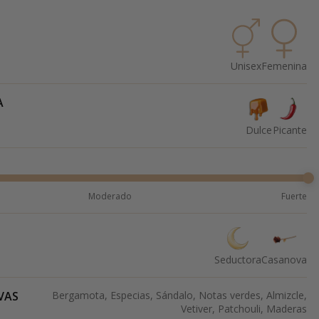
Unisex
Femenina
A
Dulce
Picante
Moderado
Fuerte
Seductora
Casanova
VAS
Bergamota, Especias, Sándalo, Notas verdes, Almizcle,
Vetiver, Patchouli, Maderas