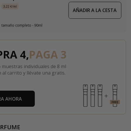
3,22 €/ml
AÑADIR A LA CESTA
tamaño completo - 90ml
RA 4,
PAGA 3
 muestras individuales de 8 ml
 al carrito y llévate una gratis.
A AHORA
ERFUME