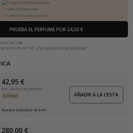
Fragancia mensual nueva
50% el primer mes
Cancela cuando quieras
PRUEBA EL PERFUME POR 24,50 €
uento del 50%
argo premium de 15€.
¿Por qué este coste adicional?
ICA
42,95 €
8ml,
30 días de perfume
AÑADIR A LA CESTA
5,37 €/ml
Muestra individual de 8 ml
280,00 €