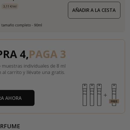
3,11 €/ml
AÑADIR A LA CESTA
tamaño completo - 90ml
RA 4,
PAGA 3
 muestras individuales de 8 ml
 al carrito y llévate una gratis.
A AHORA
ERFUME