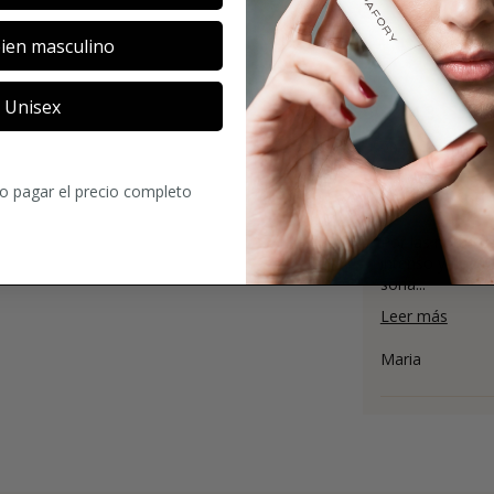
ien masculino
Unisex
4.3
90
Comentario
ro pagar el precio completo
Por las notas 
intenso y noctu
sona...
Leer más
Maria