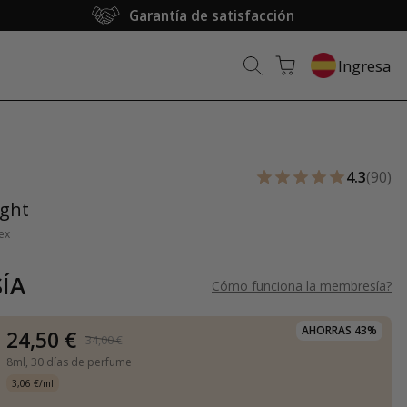
Garantía de satisfacción
Ingresa
4.3
(90)
ight
ex
ÍA
Cómo funciona la membresía
?
AHORRAS 43%
24,50 €
34,00 €
8ml,
30 días de perfume
3,06 €/ml