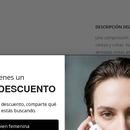
DESCRIPCIÓN DE
Una composición s
cereza y coñac. Na
atrevidas notas a
descarada. En su 
de placer de nuest
erotismo insanos.
enes un
 DESCUENTO
SOBRE LA MARCA
e descuento, comparte qué
 estás buscando.
COMENTARIOS
ien femenina