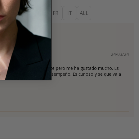
ES
EN
DE
FR
IT
ALL
s
24/03/24
esperaba un aroma diferente pero me ha gustado mucho. Es
rno. Buena transición y desempeño. Es curioso y se que va a