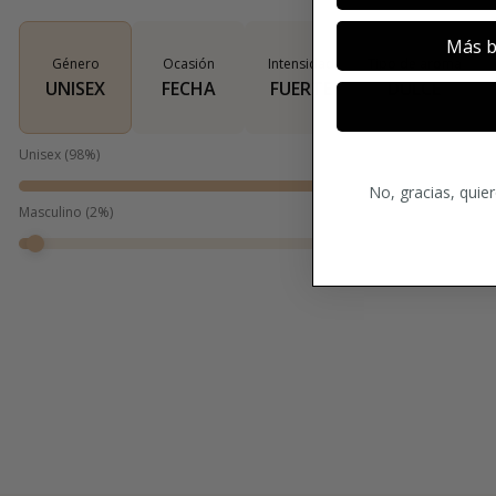
Más b
Género
Ocasión
Intensidad
Tipo de aroma
UNISEX
FECHA
FUERTE
DULCE
Unisex
(
98
%)
No, gracias, quie
Masculino
(
2
%)