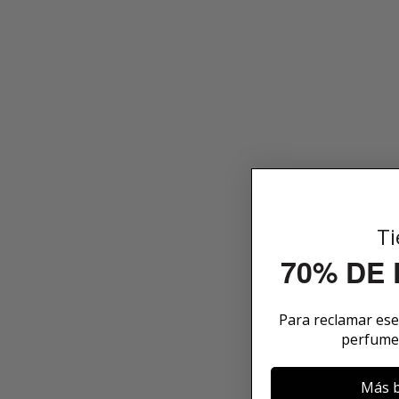
Ti
70% DE
Para reclamar es
perfume
Más b