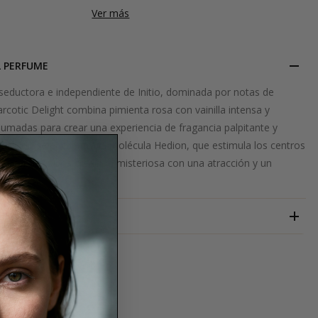
Ver más
L PERFUME
eductora e independiente de Initio, dominada por notas de
rcotic Delight combina pimienta rosa con vainilla intensa y
humadas para crear una experiencia de fragancia palpitante y
corazón se encuentra la molécula Hedion, que estimula los centros
ro cerebro. Una creación misteriosa con una atracción y un
INITIO