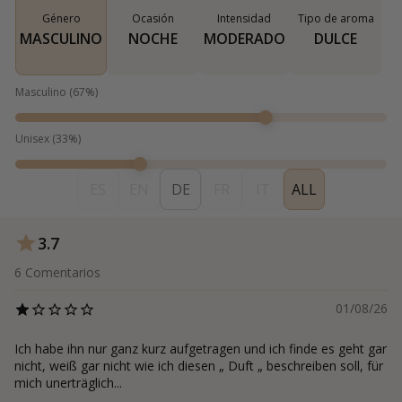
Género
Ocasión
Intensidad
Tipo de aroma
MASCULINO
NOCHE
MODERADO
DULCE
Masculino
(
67
%)
Unisex
(
33
%)
ES
EN
DE
FR
IT
ALL
3.7
6
Comentarios
01/08/26
Ich habe ihn nur ganz kurz aufgetragen und ich finde es geht gar
nicht, weiß gar nicht wie ich diesen „ Duft „ beschreiben soll, für
mich unerträglich...