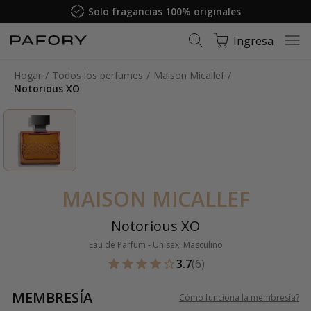
Solo fragancias 100% originales
Ingresa
Hogar
Todos los perfumes
Maison Micallef
Notorious XO
MAISON MICALLEF
Notorious XO
Eau de Parfum - Unisex, Masculino
3.7
(6)
MEMBRESÍA
Cómo funciona la membresía
?