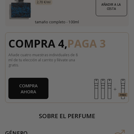
2,70 €/ml
AÑADIR A LA 
CESTA
tamaño completo - 100ml
COMPRA 4,
PAGA 3
Añade cuatro muestras individuales de 8
ml de tu elección al carrito y llévate una
gratis.
COMPRA
AHORA
SOBRE EL PERFUME
GÉNERO