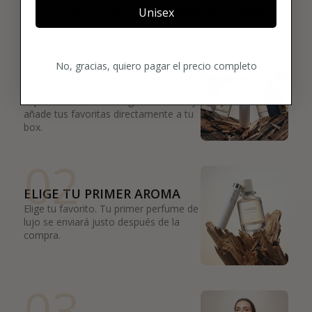
Unisex
3 PASOS PARA HACERTE MIEMBRO
01
No, gracias, quiero pagar el precio completo
ENCUENTRA LO QUE TE
GUSTA
Explora más de 600 fragancias nicho y
añade tus favoritas directamente a tu
box.
02
ELIGE TU PRIMER AROMA
Elige tu favorito. Tu primer perfume de
lujo se enviará justo después de la
compra.
03