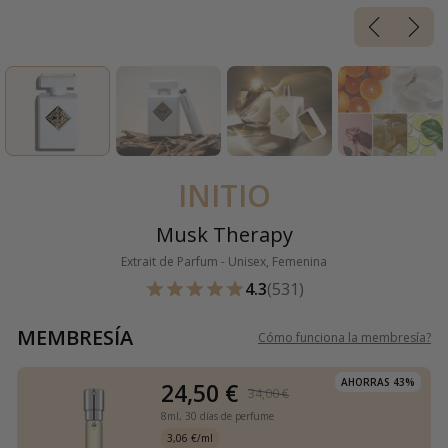
INITIO
Musk Therapy
Extrait de Parfum - Unisex, Femenina
4.3
(531)
MEMBRESÍA
Cómo funciona la membresía
?
AHORRAS 43%
24,50 €
34,00 €
8ml,
30 días de perfume
3,06 €/ml