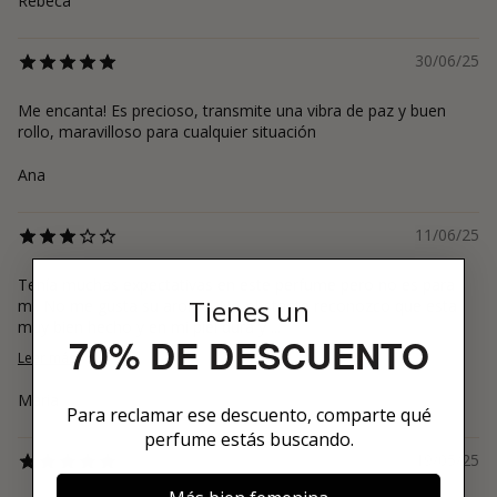
Rebeca
30/06/25
Me encanta! Es precioso, transmite una vibra de paz y buen
rollo, maravilloso para cualquier situación
Ana
11/06/25
Tenía muchas expectativas en este perfume pero no es para
Tienes un
mí. No me gusta su aroma. No obstante reconozco que esta
muy bien hecho y en mi piel dura y ...
70% DE DESCUENTO
Leer más
Maria
Para reclamar ese descuento, comparte qué
perfume estás buscando.
19/05/25