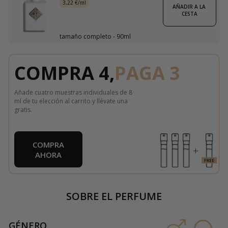
3,22 €/ml
AÑADIR A LA 
CESTA
tamaño completo - 90ml
COMPRA 4,
PAGA 3
Añade cuatro muestras individuales de 8
ml de tu elección al carrito y llévate una
gratis.
COMPRA
AHORA
SOBRE EL PERFUME
GÉNERO