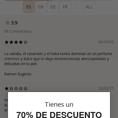
ES
EN
DE
FR
IT
ALL
3.9
98
Comentarios
06/04/25
La vainilla, el caramelo y el haba tonka dominan en un perfume
cremoso y dulce que te deja reminescencias aterciopeladas y
delicadas en tu piel.
Ramon Eugenio
22/02/25
No huele mal, el aroma está bien pero huele muy poco y no
Tienes un
dura nada. Por lo menos en mi. Apenas es perceptible y se va
enseguida.
70% DE DESCUENTO