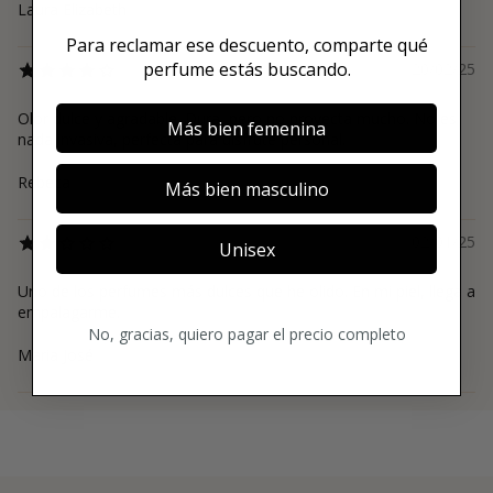
Laura Elizabeth
Para reclamar ese descuento, comparte qué
perfume estás buscando.
20/02/25
Olor dulce y agradable. Dura, pero no proyecta mucho. No es
Más bien femenina
nada invasiva, perfecta para disfrute personal.
Rebeca
Más bien masculino
02/01/25
Unisex
Uno de los perfumes más dulces que he olido. En mi piel, llega a
empalagarme.
No, gracias, quiero pagar el precio completo
Maria José