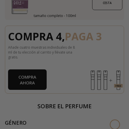
CESTA
tamaño completo - 100ml
COMPRA 4,
PAGA 3
Añade cuatro muestras individuales de 8
ml de tu elección al carrito y llévate una
gratis.
COMPRA
AHORA
SOBRE EL PERFUME
GÉNERO