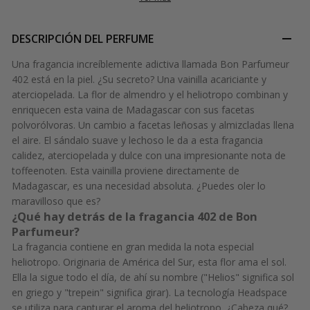
DESCRIPCIÓN DEL PERFUME
Una fragancia increíblemente adictiva llamada Bon Parfumeur
402 está en la piel. ¿Su secreto? Una vainilla acariciante y
aterciopelada. La flor de almendro y el heliotropo combinan y
enriquecen esta vaina de Madagascar con sus facetas
polvorólvoras. Un cambio a facetas leñosas y almizcladas llena
el aire. El sándalo suave y lechoso le da a esta fragancia
calidez, aterciopelada y dulce con una impresionante nota de
toffeenoten. Esta vainilla proviene directamente de
Madagascar, es una necesidad absoluta. ¿Puedes oler lo
maravilloso que es?
¿Qué hay detrás de la fragancia 402 de Bon
Parfumeur?
La fragancia contiene en gran medida la nota especial
heliotropo. Originaria de América del Sur, esta flor ama el sol.
Ella la sigue todo el día, de ahí su nombre ("Helios" significa sol
en griego y "trepein" significa girar). La tecnología Headspace
se utiliza para capturar el aroma del heliotropo. ¿Cabeza qué?