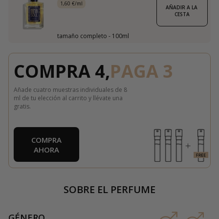
1,60 €/ml
AÑADIR A LA 
CESTA
tamaño completo - 100ml
COMPRA 4,
PAGA 3
Añade cuatro muestras individuales de 8
ml de tu elección al carrito y llévate una
gratis.
COMPRA
AHORA
SOBRE EL PERFUME
GÉNERO