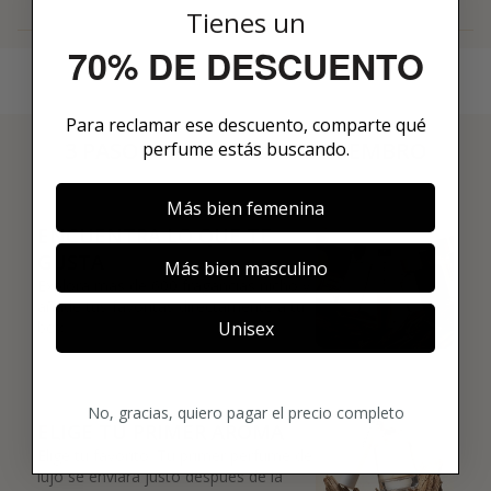
Tienes un
70% DE DESCUENTO
Para reclamar ese descuento, comparte qué
3 PASOS PARA HACERTE MIEMBRO
perfume estás buscando.
01
Más bien femenina
ENCUENTRA LO QUE TE
GUSTA
Más bien masculino
Explora más de 600 fragancias nicho y
añade tus favoritas directamente a tu
Unisex
box.
02
No, gracias, quiero pagar el precio completo
ELIGE TU PRIMER AROMA
Elige tu favorito. Tu primer perfume de
lujo se enviará justo después de la