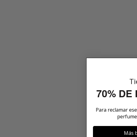
Ti
70% DE
Para reclamar es
perfume
Más b