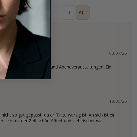
ES
EN
DE
FR
IT
ALL
03/07/26
teressanter Duft für Alltag und Abendveranstaltungen. Ein
rt.
18/05/25
 nicht so gut gepasst, da er für zu würzig ist. An sich ist ein
r sich mit der Zeit schön öffnet und viel frischer wir...