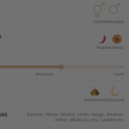
Unisex
Masculino
A
Picante
Leñoso
Moderado
Fuerte
Aventurero
Seductora
VAS
Especias, Vetiver, Geranio, Limón, Musgo, Maderas,
Amber, Albahaca, Lima, Cardamomo