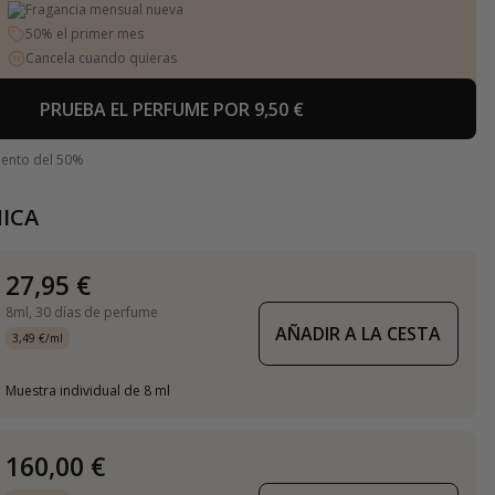
Fragancia mensual nueva
50% el primer mes
Cancela cuando quieras
PRUEBA EL PERFUME POR 9,50 €
uento del 50%
ICA
27,95 €
8ml,
30 días de perfume
AÑADIR A LA CESTA
3,49 €/ml
Muestra individual de 8 ml
160,00 €