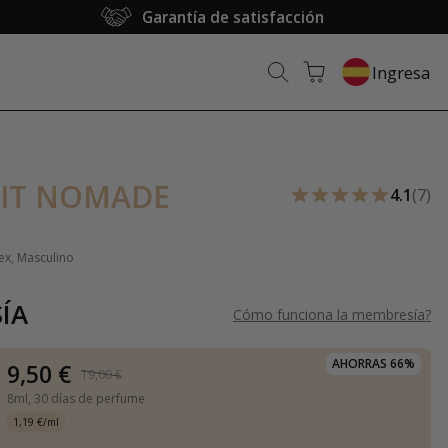
Garantía de satisfacción
Ingresa
IT NOMADE
4.1
(7)
ex, Masculino
ÍA
Cómo funciona la membresía
?
AHORRAS 66%
9,50 €
19,00 €
8ml,
30 días de perfume
1,19 €/ml