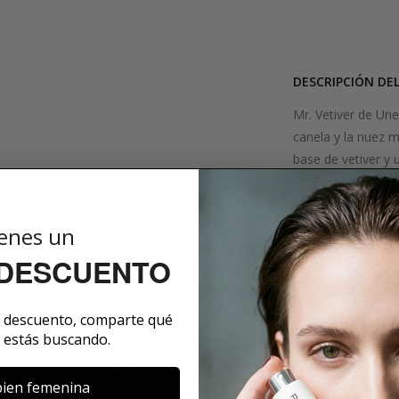
DESCRIPCIÓN DE
Mr. Vetiver de Un
canela y la nuez m
base de vetiver y
aromáticos verdes 
especialmente las 
representan una c
enes un
 DESCUENTO
SOBRE LA MARCA
e descuento, comparte qué
 estás buscando.
COMENTARIOS
ien femenina