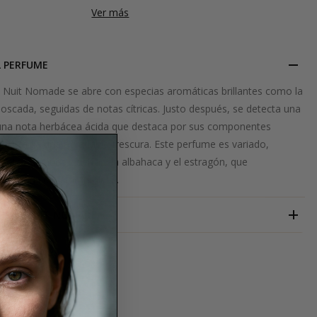
Ver más
L PERFUME
e Nuit Nomade se abre con especias aromáticas brillantes como la
oscada, seguidas de notas cítricas. Justo después, se detecta una
 una nota herbácea ácida que destaca por sus componentes
e irradia una agradable frescura. Este perfume es variado,
notas de nuez y tierra y la albahaca y el estragón, que
onexión con la naturaleza.
UNE NUIT NOMADE