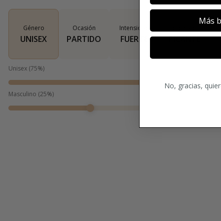
Más b
Género
Ocasión
Intensidad
Tipo de aroma
UNISEX
PARTIDO
FUERTE
PICANTE
Unisex
(
75
%)
No, gracias, quie
Masculino
(
25
%)