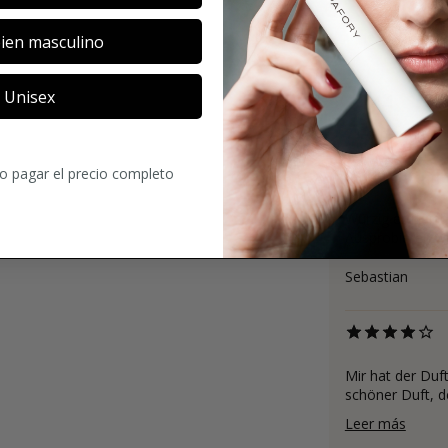
ien masculino
Unisex
4.1
7
Comentarios
ro pagar el precio completo
Würzig erdig in
Ausprobieren we
Sebastian
Mir hat der Duft
schöner Duft, de
Leer más