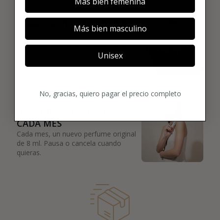
02
Más bien femenina
ELIGE TU PRIMER AROMA
Más bien masculino
Elige tu favorito. Tu primer perfume de
lujo se enviará justo después de la
compra.
Unisex
03
No, gracias, quiero pagar el precio completo
DESCUBRE ALGO NUEVO
CADA MES
Cada mes, un nuevo perfume original
de 8 ml. Pausa o cancela cuando
quieras.