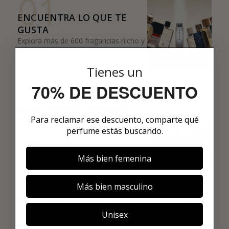
01
ENCUENTRA LO QUE TE
GUSTA
Explora más de 600 fragancias nicho y
añade tus favoritas directamente a tu
box.
Tienes un
02
70% DE DESCUENTO
ELIGE TU PRIMER AROMA
Para reclamar ese descuento, comparte qué
Elige tu favorito. Tu primer perfume de
lujo se enviará justo después de la
perfume estás buscando.
compra.
Más bien femenina
03
Más bien masculino
DESCUBRE ALGO NUEVO
CADA MES
Unisex
Cada mes, un nuevo perfume original