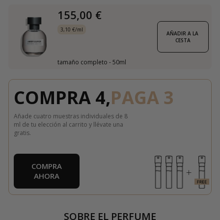
155,00 €
3,10 €/ml
AÑADIR A LA 
CESTA
tamaño completo - 50ml
COMPRA 4,
PAGA 3
Añade cuatro muestras individuales de 8
ml de tu elección al carrito y llévate una
gratis.
COMPRA
AHORA
SOBRE EL PERFUME