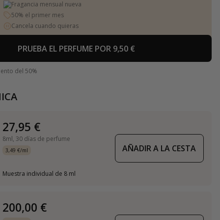
Fragancia mensual nueva
50% el primer mes
Cancela cuando quieras
PRUEBA EL PERFUME POR 9,50 €
uento del 50%
ICA
27,95 €
8ml,
30 días de perfume
AÑADIR A LA CESTA
3,49 €/ml
Muestra individual de 8 ml
200,00 €