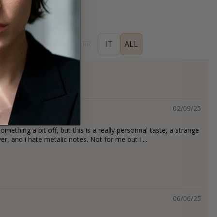
ES
EN
DE
FR
IT
ALL
s
02/09/25
something a bit off, but this is a really personnal taste, a strange
ver, and i hate metalic notes. Not for me but i ...
06/06/25