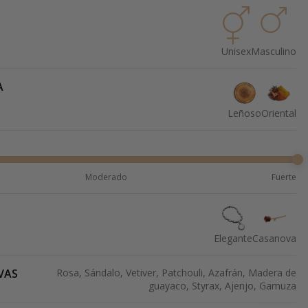
Unisex
Masculino
A
Leñoso
Oriental
Moderado
Fuerte
Elegante
Casanova
VAS
Rosa, Sándalo, Vetiver, Patchouli, Azafrán, Madera de
guayaco, Styrax, Ajenjo, Gamuza