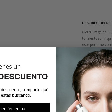
DESCRIPCIÓN DE
Ciel d'Orage de OJ
tormentoso. Inspir
este perfume comie
azafrán. El corazón
madera de guayaco
de fondo de ámbar
enes un
duradera que recu
 DESCUENTO
para aquellos que 
SOBRE LA MARCA
e descuento, comparte qué
 estás buscando.
ien femenina