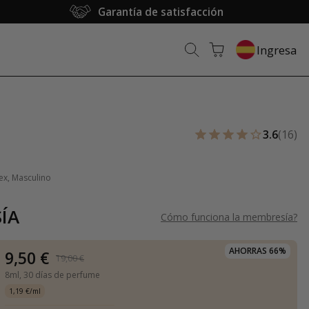
Garantía de satisfacción
Ingresa
3.6
(16)
ex, Masculino
ÍA
Cómo funciona la membresía
?
AHORRAS 66%
9,50 €
19,00 €
8ml,
30 días de perfume
1,19 €/ml