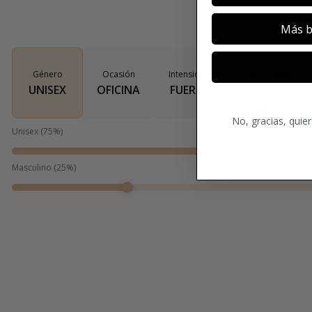
Más b
Género
Ocasión
Intensidad
Tipo de aroma
UNISEX
OFICINA
FUERTE
LEÑOSO
No, gracias, quie
Unisex
(
75
%)
Masculino
(
25
%)