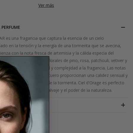
Ver más
L PERFUME
AR es una fragancia que captura la esencia de un cielo
ado en la tensión y la energía de una tormenta que se avecina,
nza con la nota fresca de artemisia y la cálida especia del
 revela notas terrosas y florales de pino, rosa, patchouli, vetiver y
, añadiendo profundidad y complejidad a la fragancia. Las notas
, haba tonka, almizcle y cuero proporcionan una calidez sensual y
erda a la calma después de la tormenta. Ciel d'Orage es perfecto
desean sentir la belleza salvaje y el poder de la naturaleza.
OJAR