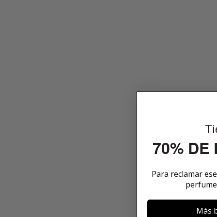
Ti
70% DE
Para reclamar es
perfume
Más b