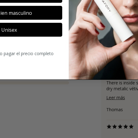
COMENTARIOS
ien masculino
Unisex
3.6
ro pagar el precio completo
16
Comentario
There is inside 
dry metalic véti
Leer más
Thomas