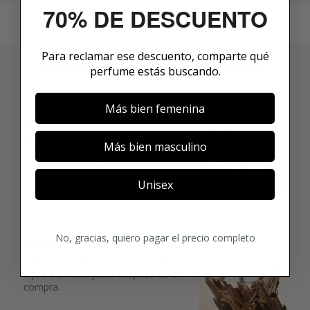
70% DE DESCUENTO
Para reclamar ese descuento, comparte qué
3 PASOS PARA HACERTE MIEMBRO
perfume estás buscando.
01
Más bien femenina
ENCUENTRA LO QUE TE
GUSTA
Más bien masculino
Explora más de 600 fragancias nicho y
añade tus favoritas directamente a tu
box.
Unisex
02
No, gracias, quiero pagar el precio completo
ELIGE TU PRIMER AROMA
Elige tu favorito. Tu primer perfume de
lujo se enviará justo después de la
compra.