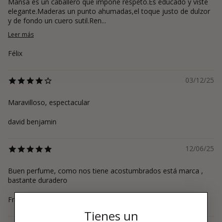
Mansa es un caballero que impone respeto.Es educado y viste
elegante.Maderas un punto ahumadas,el toque justo de dulzor
y de fondo un cuero sutil.Ren...
Leer más
Félix
03/12/25
Maravilloso, espectacular
david benjamin
12/06/25
Buen perfume, como nos tiene acostumbrados está marca ,
bastante duradero
Francisco
Tienes un