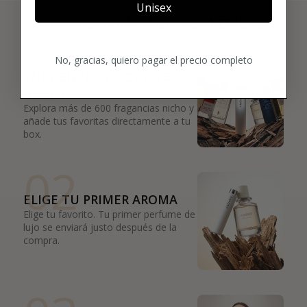
Unisex
3 PASOS PARA HACERTE MIEMBRO
01
No, gracias, quiero pagar el precio completo
ENCUENTRA LO QUE TE
GUSTA
Explora más de 600 fragancias nicho y
añade tus favoritas directamente a tu
box.
02
ELIGE TU PRIMER AROMA
Elige tu favorito. Tu primer perfume de
lujo se enviará justo después de la
compra.