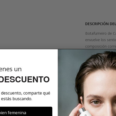
DESCRIPCIÓN DE
Botafumeiro de Ca
envuelve los sent
composición comi
forman una apertu
especiada, mientras
perfume evoca la a
enes un
 DESCUENTO
SOBRE LA MARCA
e descuento, comparte qué
 estás buscando.
COMENTARIOS
ien femenina