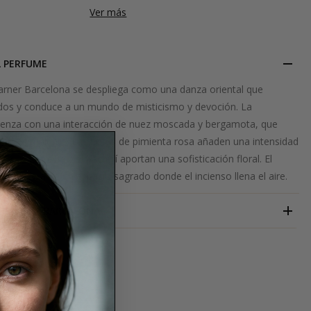
Ver más
L PERFUME
rner Barcelona se despliega como una danza oriental que
idos y conduce a un mundo de misticismo y devoción. La
enza con una interacción de nuez moscada y bergamota, que
ra estimulante. Las notas de pimienta rosa añaden una intensidad
 que la fresia y el pachulí aportan una sofisticación floral. El
tmósfera de un espacio sagrado donde el incienso llena el aire.
CARNER BARCELONA