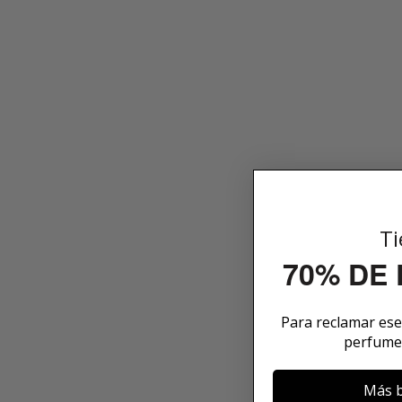
Ti
70% DE
Para reclamar es
perfume
Más b