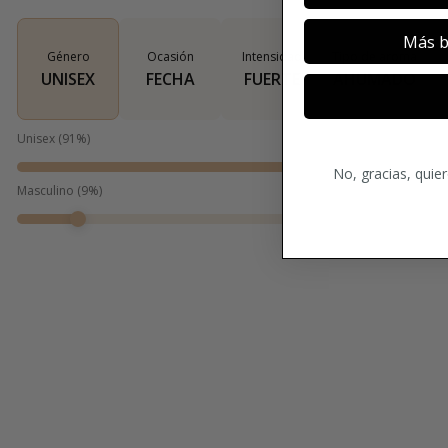
Más b
Género
Ocasión
Intensidad
Tipo de aroma
UNISEX
FECHA
FUERTE
AHUMADO
Unisex
(
91
%)
No, gracias, quie
Masculino
(
9
%)