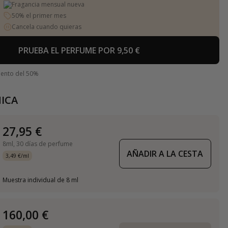
Fragancia mensual nueva
50% el primer mes
Cancela cuando quieras
PRUEBA EL PERFUME POR 9,50 €
uento del 50%
ICA
27,95 €
8ml,
30 días de perfume
AÑADIR A LA CESTA
3,49 €/ml
Muestra individual de 8 ml
160,00 €