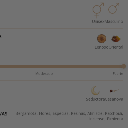
Unisex
Masculino
A
Leñoso
Oriental
Moderado
Fuerte
Seductora
Casanova
VAS
Bergamota, Flores, Especias, Resinas, Almizcle, Patchouli,
Incienso, Pimienta