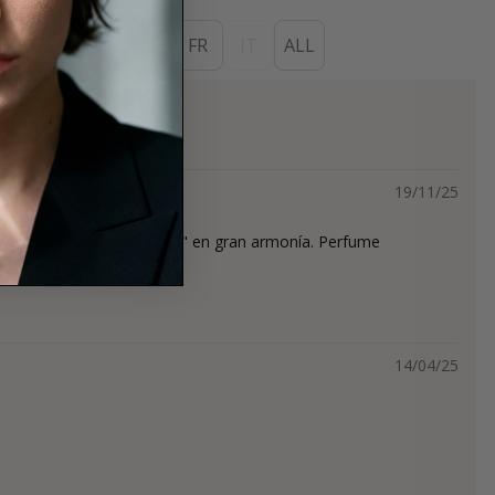
ES
EN
DE
FR
IT
ALL
s
19/11/25
Todas las notas "comulgan" en gran armonía. Perfume
vocador.
14/04/25