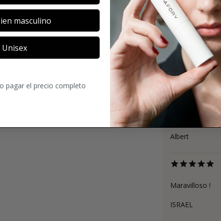
ien masculino
Unisex
4
27
Comentario
ro pagar el precio completo
Viaje místico. 
propositivo y e
Albert
Maravilloso !
ISRAEL