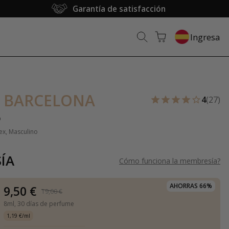
Garantía de satisfacción
Ingresa
 BARCELONA
4
(27)
o
ex, Masculino
ÍA
Cómo funciona la membresía
?
AHORRAS 66%
9,50 €
19,00 €
8ml,
30 días de perfume
1,19 €/ml