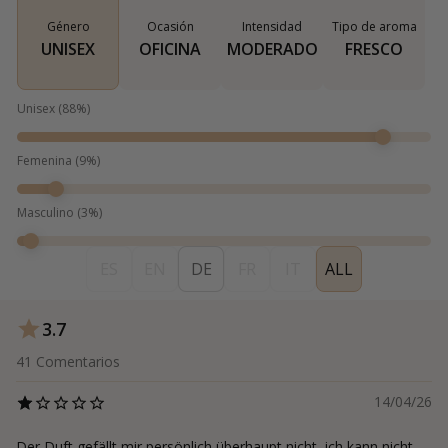
Género
Ocasión
Intensidad
Tipo de aroma
UNISEX
OFICINA
MODERADO
FRESCO
Unisex
(
88
%)
Femenina
(
9
%)
Masculino
(
3
%)
ES
EN
DE
FR
IT
ALL
3.7
41
Comentarios
14/04/26
Der Duft gefällt mir persönlich überhaupt nicht, ich kann nicht