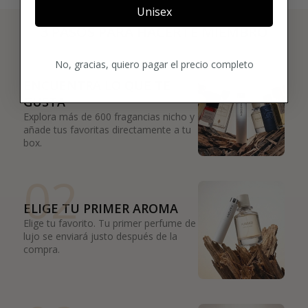
Unisex
3 PASOS PARA HACERTE MIEMBRO
01
No, gracias, quiero pagar el precio completo
ENCUENTRA LO QUE TE
GUSTA
Explora más de 600 fragancias nicho y
añade tus favoritas directamente a tu
box.
02
ELIGE TU PRIMER AROMA
Elige tu favorito. Tu primer perfume de
lujo se enviará justo después de la
compra.