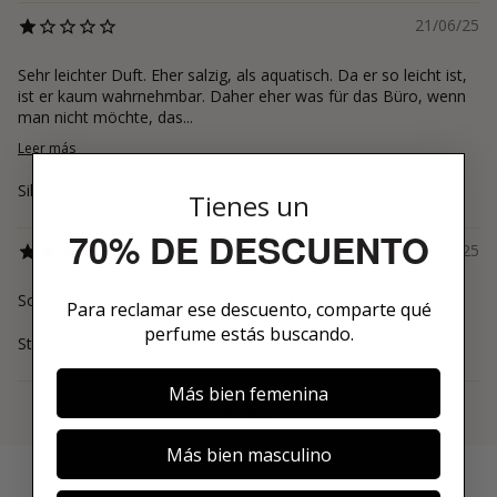
21/06/25
Sehr leichter Duft. Eher salzig, als aquatisch. Da er so leicht ist,
ist er kaum wahrnehmbar. Daher eher was für das Büro, wenn
man nicht möchte, das...
Leer más
Silke
Tienes un
70% DE DESCUENTO
20/06/25
Schöner frischer Duft.
Para reclamar ese descuento, comparte qué
perfume estás buscando.
Steffen
Más bien femenina
Ver más
Más bien masculino