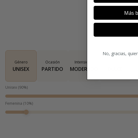
Más b
No, gracias, quie
Género
Ocasión
Intensidad
Tipo de aroma
UNISEX
PARTIDO
MODERADO
DULCE
Unisex
(
90
%)
Femenina
(
10
%)