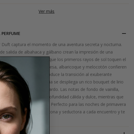
Ver más
L PERFUME
er Duft captura el momento de una aventura secreta y nocturna.
de salida de albahaca y gálbano crean la impresión de una
 rocío, incluso antes de que los primeros rayos de sol toquen el
afrutadas de fresa, frambuesa, albaricoque y melocotón confieren
 jugosa vivacidad que introduce la transición al exuberante
n el corazón de la fragancia se despliega un rico bouquet de lirio
o blanco, azahar, jazmín y nardo. Las notas de fondo de vainilla,
 y almizcle añaden una profundidad cálida y dulce, mientras que
 redondea la experiencia. Perfecto para las noches de primavera
ranti añade una nota juguetona y seductora a cada encuentro y te
 el momento al máximo.