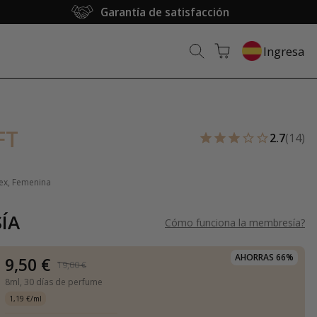
Garantía de satisfacción
Ingresa
FT
2.7
(14)
sex, Femenina
ÍA
Cómo funciona la membresía
?
AHORRAS 66%
9,50 €
19,00 €
8ml,
30 días de perfume
1,19 €/ml