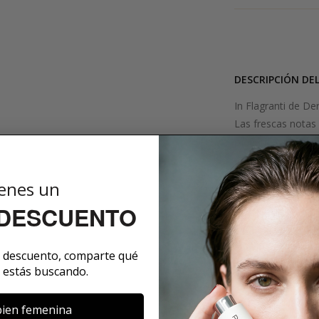
DESCRIPCIÓN DE
In Flagranti de D
Las frescas notas 
mañana cubierta de
jardín. Las notas 
a la fragancia una
enes un
esplendor floral. E
 DESCUENTO
de los valles, liri
caramelo, sándalo
un toque de ámbar
e descuento, comparte qué
y verano, In Flag
 estás buscando.
permite saborear
ien femenina