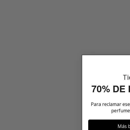
Ti
70% DE
Para reclamar es
perfume
Más b