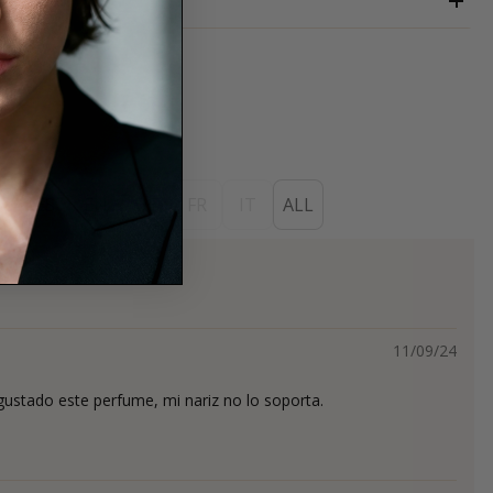
DER DUFT
ES
EN
DE
FR
IT
ALL
s
11/09/24
ustado este perfume, mi nariz no lo soporta.