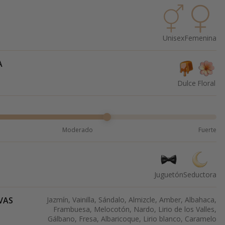
Unisex
Femenina
A
Dulce
Floral
Moderado
Fuerte
Juguetón
Seductora
VAS
Jazmín, Vainilla, Sándalo, Almizcle, Amber, Albahaca,
Frambuesa, Melocotón, Nardo, Lirio de los Valles,
Gálbano, Fresa, Albaricoque, Lirio blanco, Caramelo