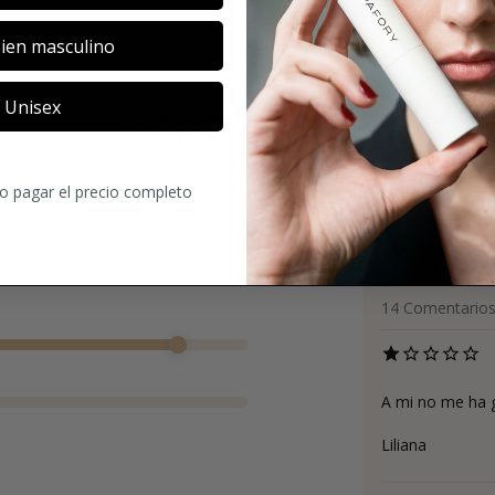
SOBRE LA MARCA
ien masculino
Unisex
COMENTARIOS
ro pagar el precio completo
2.7
14
Comentario
A mi no me ha g
Liliana