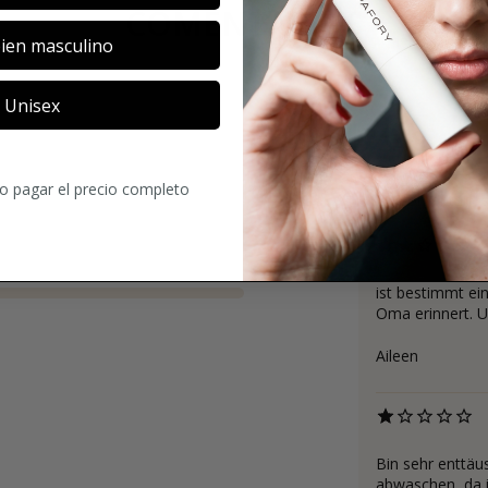
COMENTARIOS
ien masculino
Unisex
2.6
ro pagar el precio completo
26
Comentario
ist bestimmt ei
Oma erinnert. Un
Aileen
Bin sehr enttäus
abwaschen, da i