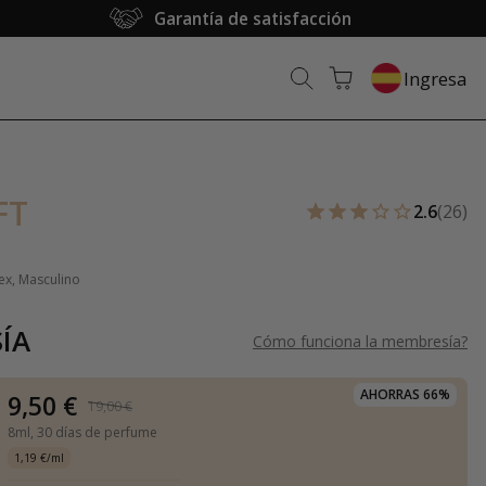
Garantía de satisfacción
Ingresa
FT
2.6
(26)
ex, Masculino
ÍA
Cómo funciona la membresía
?
AHORRAS 66%
9,50 €
19,00 €
8ml,
30 días de perfume
1,19 €/ml