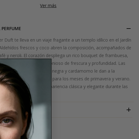
Ver más
L PERFUME
Duft te lleva en un viaje fragante a un templo idílico en el Jardín
 Aldehídos frescos y coco abren la composición, acompañados de
afé y neroli. El corazón despliega un rico bouquet de frambuesa,
eciendo un equilibrio armonioso de frescura y profundidad. Las
 nuez moscada, pimienta negra y cardamomo le dan a la
gancia especiada, perfecta para los meses de primavera y verano.
lección ideal para una apariencia clásica y elegante durante las
 diarias.
DER DUFT