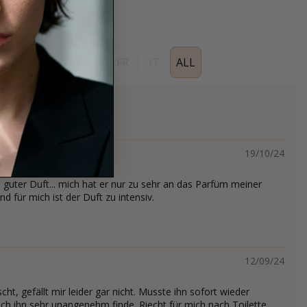
ES
EN
DE
FR
IT
ALL
s
19/10/24
n guter Duft... mich hat er nur zu sehr an das Parfüm meiner
d für mich ist der Duft zu intensiv.
12/09/24
cht, gefällt mir leider gar nicht. Musste ihn sofort wieder
ch ihn sehr unangenehm finde. Riecht für mich nach Toilette...