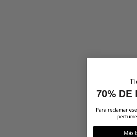
Ti
70% DE
Para reclamar es
perfume
Más b