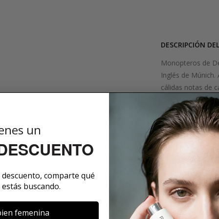
DESCRIPCIÓN DE
Monopteros de Der 
Inglés de Múnich.
cálidas notas de c
pepino y rosa, ofr
notas de fondo de
fragancia una ele
enes un
Monopteros es la e
 DESCUENTO
actividades de ocio
SOBRE LA MARCA
e descuento, comparte qué
 estás buscando.
ien femenina