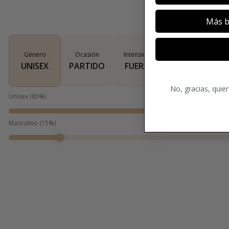
Más b
Género
Ocasión
Intensidad
Tipo de aroma
UNISEX
PARTIDO
FUERTE
AFRUTADO
No, gracias, quie
Unisex
(
85
%)
Masculino
(
15
%)