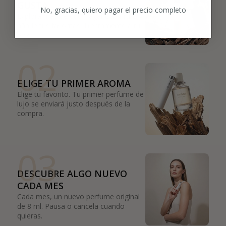
GUSTA
No, gracias, quiero pagar el precio completo
Explora más de 600 fragancias nicho y
añade tus favoritas directamente a tu
box.
02
ELIGE TU PRIMER AROMA
Elige tu favorito. Tu primer perfume de
lujo se enviará justo después de la
compra.
03
DESCUBRE ALGO NUEVO
CADA MES
Cada mes, un nuevo perfume original
de 8 ml. Pausa o cancela cuando
quieras.