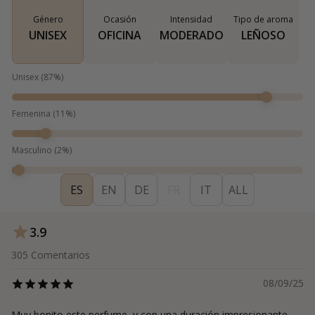
Género
Ocasión
Intensidad
Tipo de aroma
UNISEX
OFICINA
MODERADO
LEÑOSO
Unisex
(
87
%)
Femenina
(
11
%)
Masculino
(
2
%)
ES
EN
DE
FR
IT
ALL
3.9
305
Comentarios
08/09/25
Muy bonito este perfume, y con una duración impresionante,