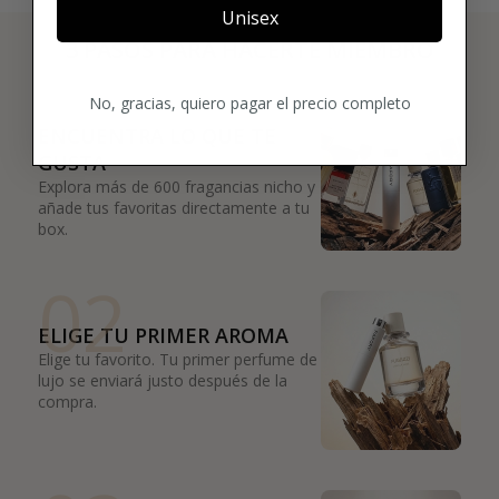
Unisex
3 PASOS PARA HACERTE MIEMBRO
01
No, gracias, quiero pagar el precio completo
ENCUENTRA LO QUE TE
GUSTA
Explora más de 600 fragancias nicho y
añade tus favoritas directamente a tu
box.
02
ELIGE TU PRIMER AROMA
Elige tu favorito. Tu primer perfume de
lujo se enviará justo después de la
compra.