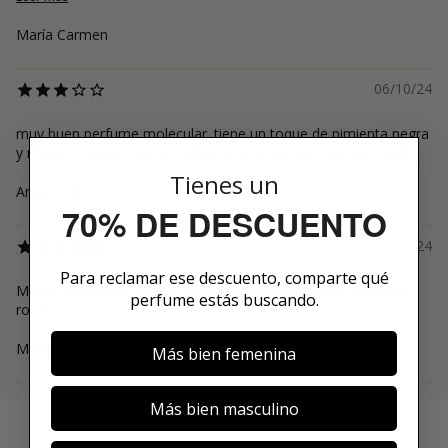
María Carmen
06/10/24
muy buen perfume molecular. tiene un toque de pimienta negra
y madera calida. muy agradable y la gente reaciona bien a ello
Tienes un
Anastasiia
70% DE DESCUENTO
28/06/24
Para reclamar ese descuento, comparte qué
Me ha recordado a algún tipo de mikado de alguna tienda de
perfume estás buscando.
ropa.
Maria
Más bien femenina
Más bien masculino