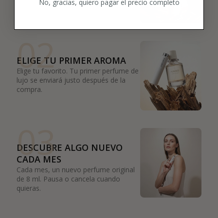
No, gracias, quiero pagar el precio completo
añade tus favoritas directamente a tu
box.
02
ELIGE TU PRIMER AROMA
Elige tu favorito. Tu primer perfume de
lujo se enviará justo después de la
compra.
03
DESCUBRE ALGO NUEVO
CADA MES
Cada mes, un nuevo perfume original
de 8 ml. Pausa o cancela cuando
quieras.