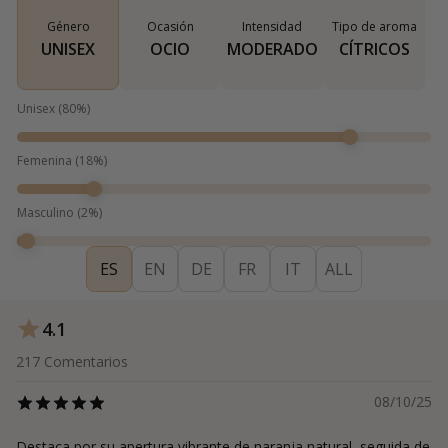
Género
Ocasión
Intensidad
Tipo de aroma
UNISEX
OCIO
MODERADO
CÍTRICOS
Unisex
(
80
%)
Femenina
(
18
%)
Masculino
(
2
%)
ES
EN
DE
FR
IT
ALL
4.1
217
Comentarios
08/10/25
Destaca por su apertura vibrante de naranja natural, seguida de