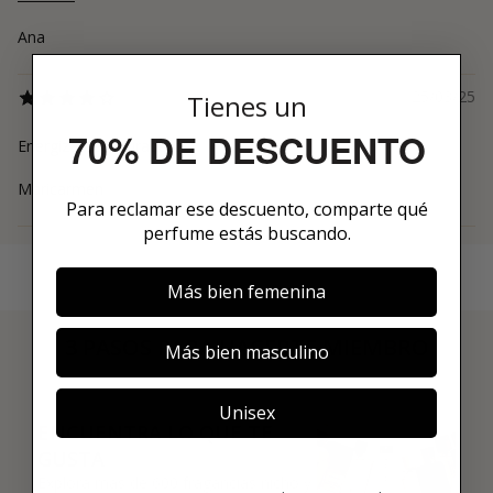
Ana
25/03/25
Tienes un
70% DE DESCUENTO
Energizante y duradero
Maricarmen
Para reclamar ese descuento, comparte qué
perfume estás buscando.
Más bien femenina
3 PASOS PARA HACERTE MIEMBRO
Más bien masculino
01
Unisex
ENCUENTRA LO QUE TE
GUSTA
Explora más de 600 fragancias nicho y