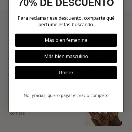
70% DE DESCUENTO
Para reclamar ese descuento, comparte qué
3 PASOS PARA HACERTE MIEMBRO
perfume estás buscando.
01
Más bien femenina
ENCUENTRA LO QUE TE
GUSTA
Más bien masculino
Explora más de 600 fragancias nicho y
añade tus favoritas directamente a tu
box.
Unisex
02
ELIGE TU PRIMER AROMA
No, gracias, quiero pagar el precio completo
Elige tu favorito. Tu primer perfume de
lujo se enviará justo después de la
compra.