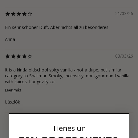
21/03/26
Ein sehr schöner Duft. Aber nichts all zu besonderes.
Anna
03/03/26
It is a kinda oldschool spicy vanilla - not a dupe, but similar
category to Shalimar. Smoky, incense-y, non-gourmand vanilla
with spices. Longevity co...
Leer más
Lászlók
Ver más
Tienes un