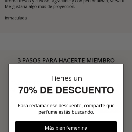
Aroma fresco y curioso, agradable y con personalidad, versátil.
Me gustaría algo más de proyección.
Inmaculada
3 PASOS PARA HACERTE MIEMBRO
01
Tienes un
ENCUENTRA LO QUE TE
70% DE DESCUENTO
GUSTA
Explora más de 600 fragancias nicho y
añade tus favoritas directamente a tu
Para reclamar ese descuento, comparte qué
box.
perfume estás buscando.
Más bien femenina