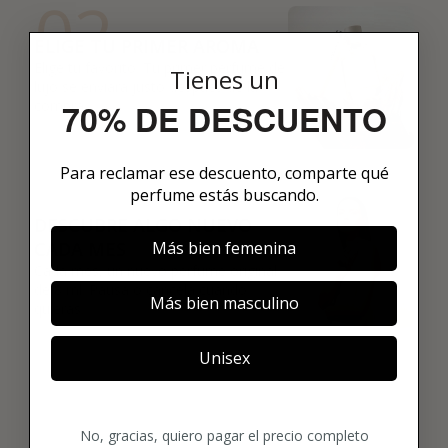
02
ELIGE TU PRIMER AROMA
Elige tu favorito. Tu primer perfume de
Tienes un
lujo se enviará justo después de la
70% DE DESCUENTO
compra.
Para reclamar ese descuento, comparte qué
03
perfume estás buscando.
DESCUBRE ALGO NUEVO
CADA MES
Más bien femenina
Cada mes, un nuevo perfume original
de 8 ml. Pausa o cancela cuando
Más bien masculino
quieras.
Unisex
No, gracias, quiero pagar el precio completo