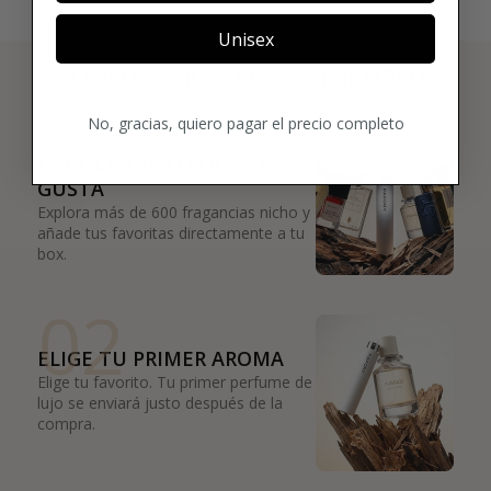
Unisex
3 PASOS PARA HACERTE MIEMBRO
01
No, gracias, quiero pagar el precio completo
ENCUENTRA LO QUE TE
GUSTA
Explora más de 600 fragancias nicho y
añade tus favoritas directamente a tu
box.
02
ELIGE TU PRIMER AROMA
Elige tu favorito. Tu primer perfume de
lujo se enviará justo después de la
compra.