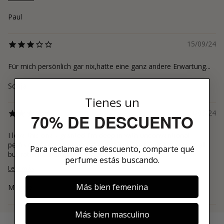
Paul
15/09/24
Für mich persönlich gar nix,hatte eine ganz andere Erwartung...
Sonja
Tienes un
21/03/24
70% DE DESCUENTO
I love this one - granted I'm deep in with unconventional
perfumes but something about this. I don't find it sweet at all
Para reclamar ese descuento, comparte qué
but rather a warming dry woo...
perfume estás buscando.
Leer más
Más bien femenina
Maggie
Más bien masculino