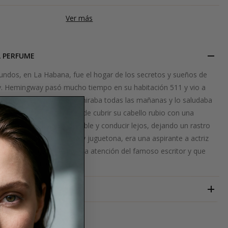
Ver más
L PERFUME
ndos, en La Habana, fue el hogar de los secretos y sueños de
. Hemingway pasó mucho tiempo en su habitación 511 y vio a
las cortinas. Alguien que miraba todas las mañanas y lo saludaba
 un gesto coqueto, antes de cubrir su cabello rubio con una
, entrar en un descapotable y conducir lejos, dejando un rastro
. Esta chica, seductora y juguetona, era una aspirante a actriz
La única mujer que negó la atención del famoso escritor y que
iempre en su corazón.
JACQUES ZOLTY