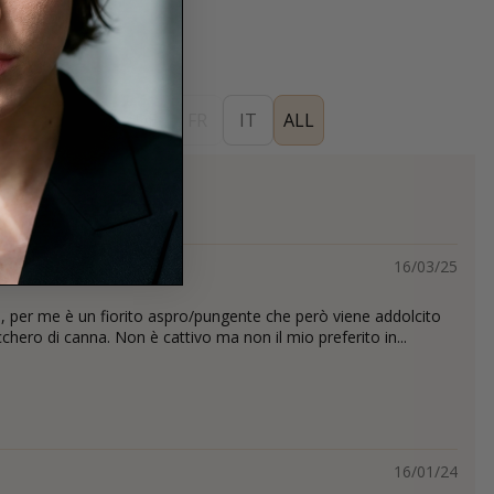
ES
EN
DE
FR
IT
ALL
s
16/03/25
, per me è un fiorito aspro/pungente che però viene addolcito
cchero di canna. Non è cattivo ma non il mio preferito in...
16/01/24