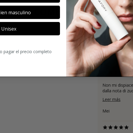
COMENTARIOS
ien masculino
Unisex
4.2
ro pagar el precio completo
17
Comentario
Non mi dispiace
dalla nota di zu
Leer más
Mei