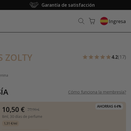
Garantía de satisfacción
Ingresa
S ZOLTY
4.2
(17)
enina
ÍA
Cómo funciona la membresía
?
AHORRAS 64%
10,50 €
20,00 €
8ml,
30 días de perfume
1,31 €/ml