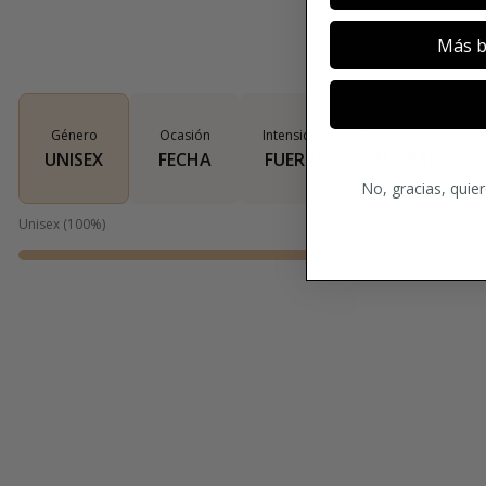
Más b
Género
Ocasión
Intensidad
Tipo de aroma
UNISEX
FECHA
FUERTE
FLORAL
No, gracias, quie
Unisex
(
100
%)