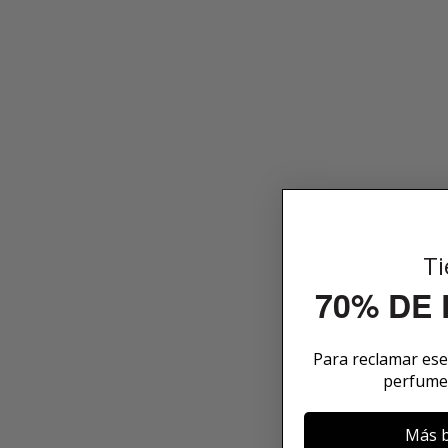
Ti
70% DE
Para reclamar es
perfume
Más b