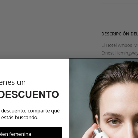
DESCRIPCIÓN DE
El Hotel Ambos Mu
Ernest Hemingway
alguien detrás de 
desde la calle con
bufanda de colores
enes un
de aroma y encanto
 DESCUENTO
llamada Leonella. 
permaneció para s
e descuento, comparte qué
SOBRE LA MARCA
 estás buscando.
ien femenina