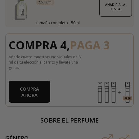
2,60 €/ml
AÑADIR A LA 
CESTA
tamaño completo - 50ml
COMPRA 4,
PAGA 3
Añade cuatro muestras individuales de 8
ml de tu elección al carrito y llévate una
gratis.
COMPRA
AHORA
SOBRE EL PERFUME
GÉNERO