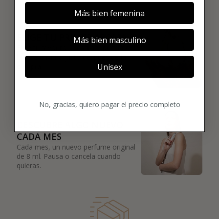
Más bien femenina
02
ELIGE TU PRIMER AROMA
Más bien masculino
Elige tu favorito. Tu primer perfume de
lujo se enviará justo después de la
Unisex
compra.
03
No, gracias, quiero pagar el precio completo
DESCUBRE ALGO NUEVO
CADA MES
Cada mes, un nuevo perfume original
de 8 ml. Pausa o cancela cuando
quieras.