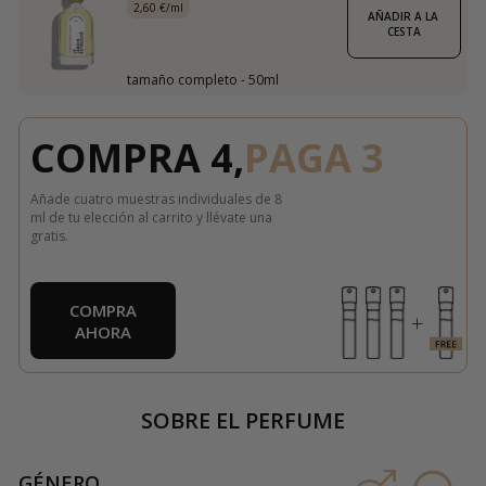
2,60 €/ml
AÑADIR A LA 
CESTA
tamaño completo - 50ml
COMPRA 4,
PAGA 3
Añade cuatro muestras individuales de 8
ml de tu elección al carrito y llévate una
gratis.
COMPRA
AHORA
SOBRE EL PERFUME
GÉNERO