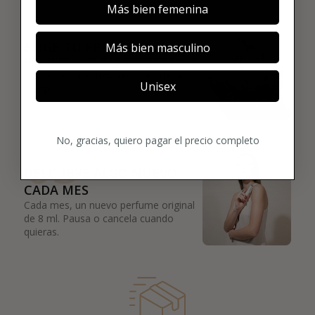
Más bien femenina
02
ELIGE TU PRIMER AROMA
Más bien masculino
Elige tu favorito. Tu primer perfume de
lujo se enviará justo después de la
Unisex
compra.
03
No, gracias, quiero pagar el precio completo
DESCUBRE ALGO NUEVO
CADA MES
Cada mes, un nuevo perfume original
de 8 ml. Pausa o cancela cuando
quieras.