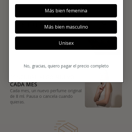
02
Más bien femenina
ELIGE TU PRIMER AROMA
Más bien masculino
Elige tu favorito. Tu primer perfume de
lujo se enviará justo después de la
compra.
Unisex
03
No, gracias, quiero pagar el precio completo
DESCUBRE ALGO NUEVO
CADA MES
Cada mes, un nuevo perfume original
de 8 ml. Pausa o cancela cuando
quieras.