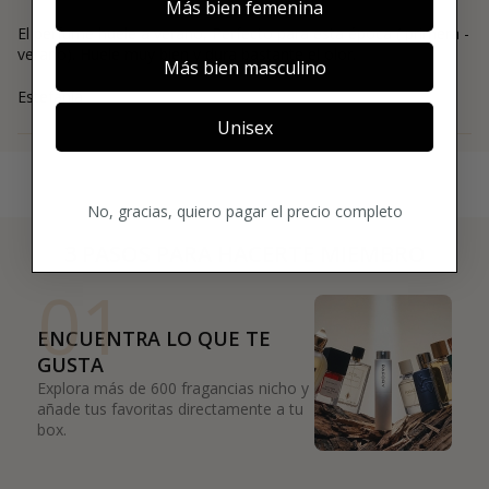
Más bien femenina
El perfume huele a verano, Perfecto para esta época ( primera -
verano). Huele muy bien y dura bastante el olor.
Más bien masculino
Estefanía
Unisex
No, gracias, quiero pagar el precio completo
3 PASOS PARA HACERTE MIEMBRO
01
ENCUENTRA LO QUE TE
GUSTA
Explora más de 600 fragancias nicho y
añade tus favoritas directamente a tu
box.