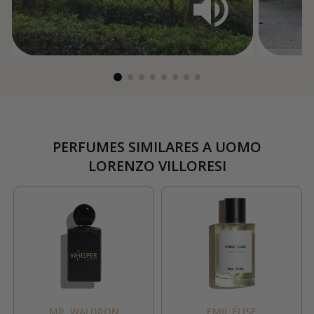
PERFUMES SIMILARES A
UOMO
LORENZO VILLORESI
MR. WALDRON
EMIL ÉLISE