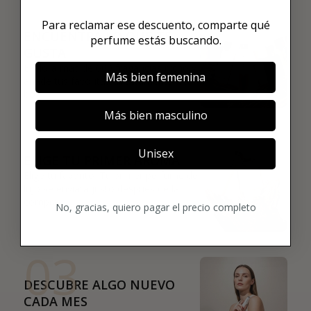
01
Para reclamar ese descuento, comparte qué
ENCUENTRA LO QUE TE
perfume estás buscando.
GUSTA
Explora más de 600 fragancias nicho y
Más bien femenina
añade tus favoritas directamente a tu
box.
Más bien masculino
02
Unisex
ELIGE TU PRIMER AROMA
Elige tu favorito. Tu primer perfume de
lujo se enviará justo después de la
compra.
No, gracias, quiero pagar el precio completo
03
DESCUBRE ALGO NUEVO
CADA MES