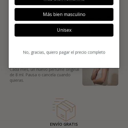
02
ELIGE TU PRIMER AROMA
Elige tu favorito. Tu primer perfume de
Más bien masculino
lujo se enviará justo después de la
compra.
Unisex
03
No, gracias, quiero pagar el precio completo
DESCUBRE ALGO NUEVO
CADA MES
Cada mes, un nuevo perfume original
de 8 ml. Pausa o cancela cuando
quieras.
ENVÍO GRATIS